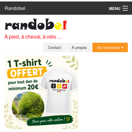
Randobel
MENU
ACCUEIL
CIRCUITS
À pied, à cheval, à vélo ...
CLUBS
Contact
A propos
Se connecter
CONTACT
A PROPOS
MEMBRES
SE CONNECTER
INSCRIPTION GRATUITE
MOT DE PASSE OUBLIÉ