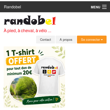
Randobel
MENU
ACCUEIL
CIRCUITS
À pied, à cheval, à vélo ...
CLUBS
Contact
A propos
Se connecter
CONTACT
A PROPOS
MEMBRES
SE CONNECTER
INSCRIPTION GRATUITE
MOT DE PASSE OUBLIÉ