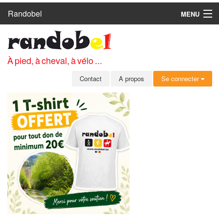
Randobel
MENU
ACCUEIL
CIRCUITS
À pied, à cheval, à vélo ...
CLUBS
Contact
A propos
Se connecter
CONTACT
A PROPOS
MEMBRES
SE CONNECTER
INSCRIPTION GRATUITE
MOT DE PASSE OUBLIÉ