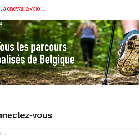
, à cheval, à vélo ...
4
nectez-vous