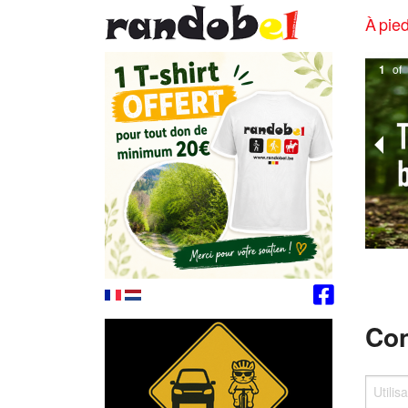
À pied
1
of
Con