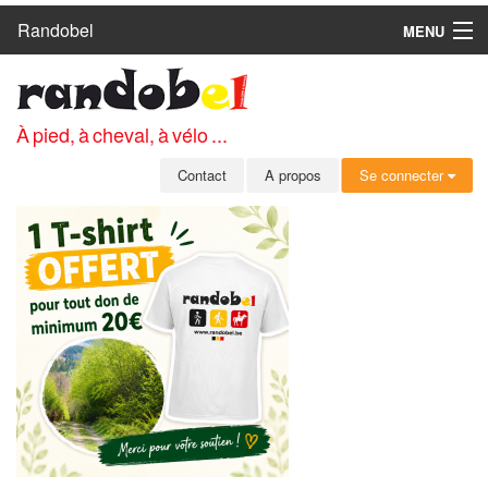
Randobel
MENU
ACCUEIL
CIRCUITS
À pied, à cheval, à vélo ...
CLUBS
Contact
A propos
Se connecter
CONTACT
A PROPOS
MEMBRES
SE CONNECTER
INSCRIPTION GRATUITE
MOT DE PASSE OUBLIÉ