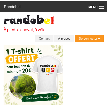
Randobel
MENU
ACCUEIL
CIRCUITS
À pied, à cheval, à vélo ...
CLUBS
Contact
A propos
Se connecter
CONTACT
A PROPOS
MEMBRES
SE CONNECTER
INSCRIPTION GRATUITE
MOT DE PASSE OUBLIÉ