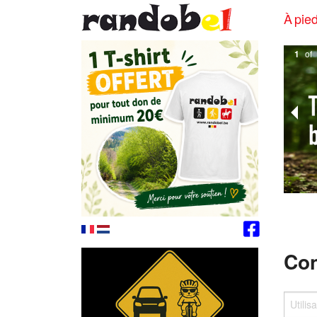
À pied
1
of
Con