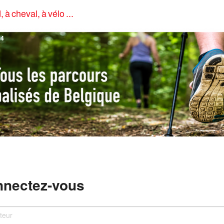
, à cheval, à vélo ...
4
nectez-vous