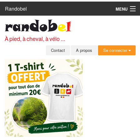
Randobel
MENU
ACCUEIL
CIRCUITS
À pied, à cheval, à vélo ...
CLUBS
Contact
A propos
Se connecter
CONTACT
A PROPOS
MEMBRES
SE CONNECTER
INSCRIPTION GRATUITE
MOT DE PASSE OUBLIÉ