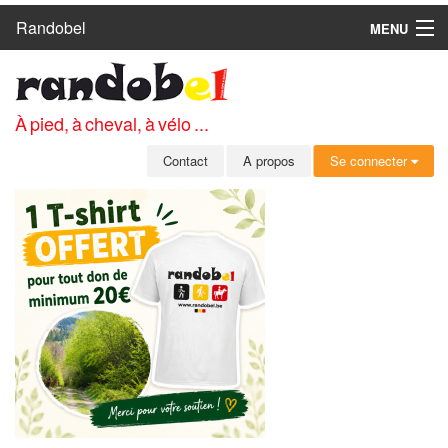
Randobel
MENU
ACCUEIL
CIRCUITS
À pied, à cheval, à vélo ...
CLUBS
Contact
A propos
Se connecter
CONTACT
A PROPOS
MEMBRES
SE CONNECTER
INSCRIPTION GRATUITE
MOT DE PASSE OUBLIÉ