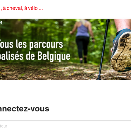
, à cheval, à vélo ...
4
nectez-vous