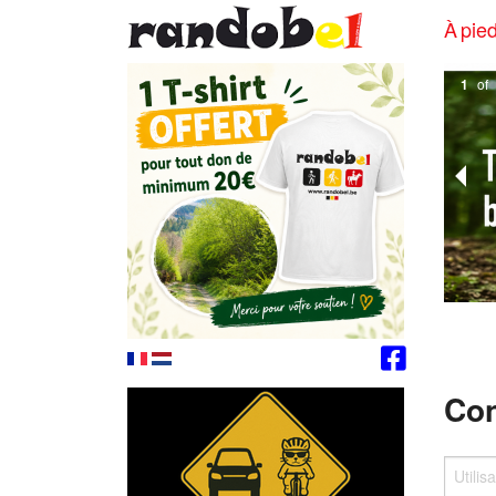
À pied
1
of
Con