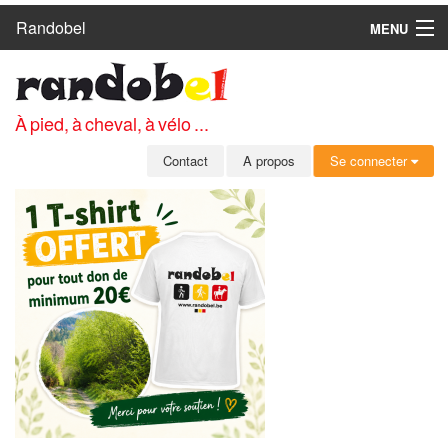
Randobel
MENU
ACCUEIL
CIRCUITS
À pied, à cheval, à vélo ...
CLUBS
Contact
A propos
Se connecter
CONTACT
A PROPOS
MEMBRES
SE CONNECTER
INSCRIPTION GRATUITE
MOT DE PASSE OUBLIÉ