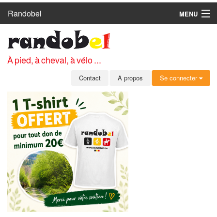
Randobel
MENU
ACCUEIL
CIRCUITS
À pied, à cheval, à vélo ...
CLUBS
Contact
A propos
Se connecter
CONTACT
A PROPOS
MEMBRES
SE CONNECTER
INSCRIPTION GRATUITE
MOT DE PASSE OUBLIÉ