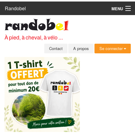
Randobel
MENU
ACCUEIL
CIRCUITS
À pied, à cheval, à vélo ...
CLUBS
Contact
A propos
Se connecter
CONTACT
A PROPOS
MEMBRES
SE CONNECTER
INSCRIPTION GRATUITE
MOT DE PASSE OUBLIÉ