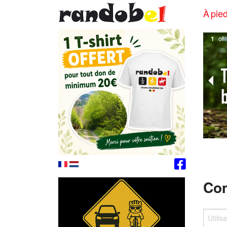
À pied
1
of
Con