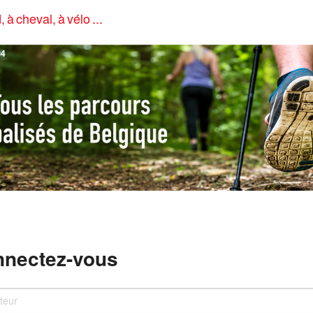
, à cheval, à vélo ...
4
nectez-vous