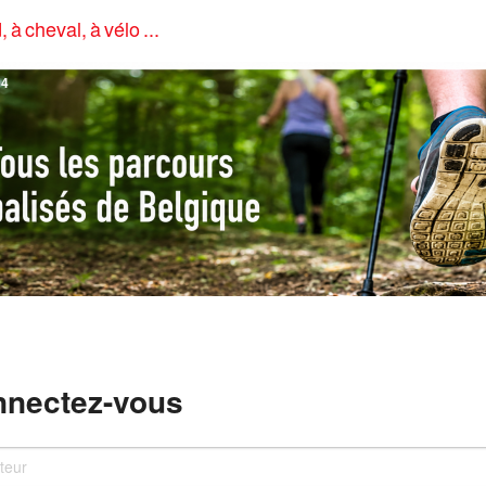
, à cheval, à vélo ...
4
nectez-vous