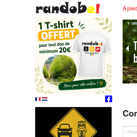
À pied
1
of
Con