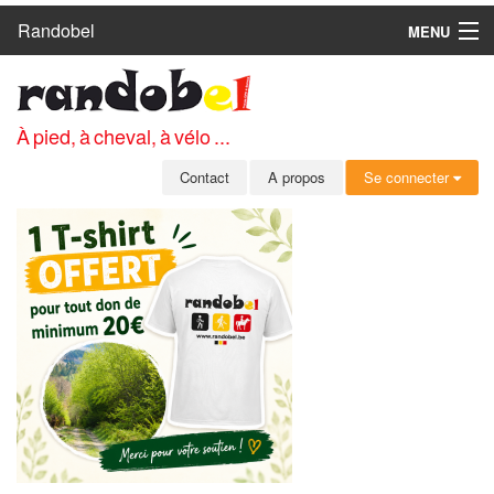
Randobel
MENU
ACCUEIL
CIRCUITS
À pied, à cheval, à vélo ...
CLUBS
Contact
A propos
Se connecter
CONTACT
A PROPOS
MEMBRES
SE CONNECTER
INSCRIPTION GRATUITE
MOT DE PASSE OUBLIÉ