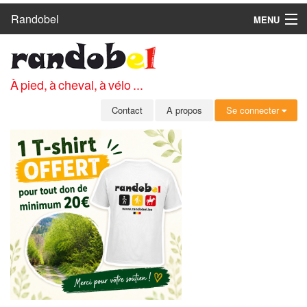
Randobel
MENU
ACCUEIL
CIRCUITS
À pied, à cheval, à vélo ...
CLUBS
Contact
A propos
Se connecter
CONTACT
A PROPOS
MEMBRES
SE CONNECTER
INSCRIPTION GRATUITE
MOT DE PASSE OUBLIÉ