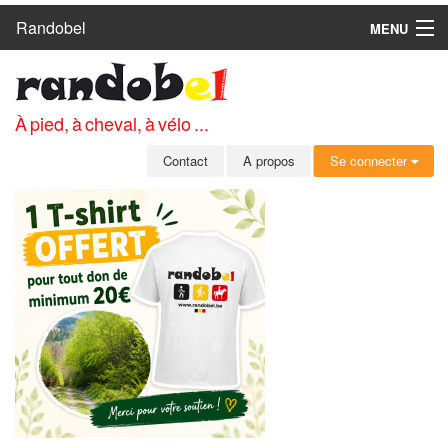
Randobel
MENU
ACCUEIL
CIRCUITS
À pied, à cheval, à vélo ...
CLUBS
Contact
A propos
Se connecter
CONTACT
A PROPOS
MEMBRES
SE CONNECTER
INSCRIPTION GRATUITE
MOT DE PASSE OUBLIÉ