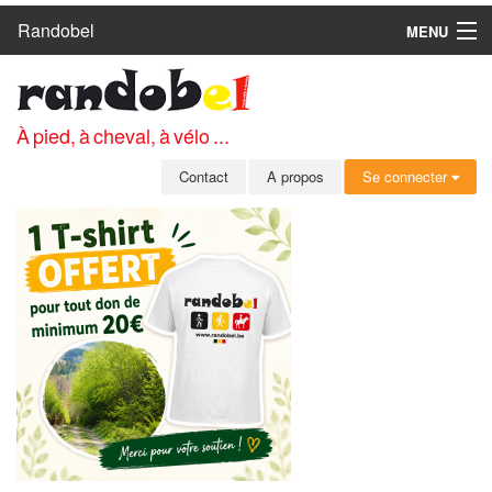
Randobel
MENU
ACCUEIL
CIRCUITS
À pied, à cheval, à vélo ...
CLUBS
Contact
A propos
Se connecter
CONTACT
A PROPOS
MEMBRES
SE CONNECTER
INSCRIPTION GRATUITE
MOT DE PASSE OUBLIÉ