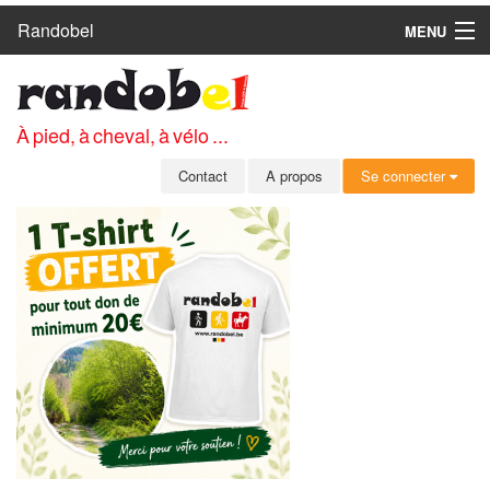
Randobel
MENU
ACCUEIL
CIRCUITS
À pied, à cheval, à vélo ...
CLUBS
Contact
A propos
Se connecter
CONTACT
A PROPOS
MEMBRES
SE CONNECTER
INSCRIPTION GRATUITE
MOT DE PASSE OUBLIÉ