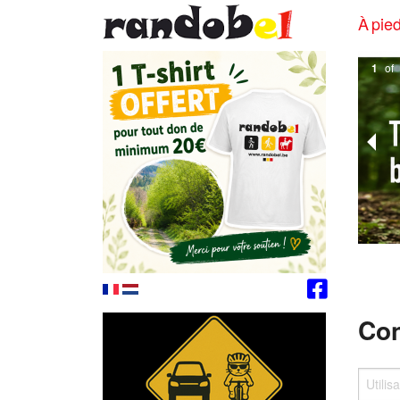
À pied
1
of
Con