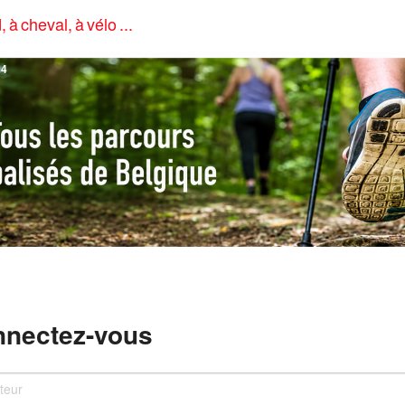
, à cheval, à vélo ...
4
nectez-vous