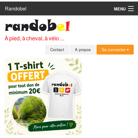
Randobel
MENU
ACCUEIL
CIRCUITS
À pied, à cheval, à vélo ...
CLUBS
Contact
A propos
Se connecter
CONTACT
A PROPOS
MEMBRES
SE CONNECTER
INSCRIPTION GRATUITE
MOT DE PASSE OUBLIÉ