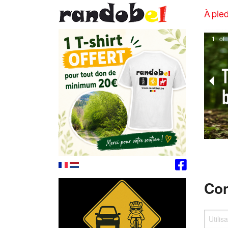
À pied
1
of
Con