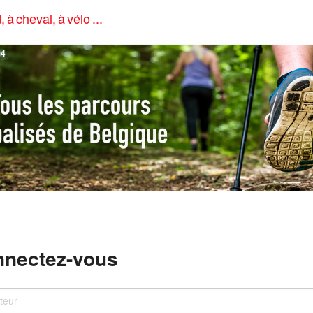
, à cheval, à vélo ...
4
nectez-vous