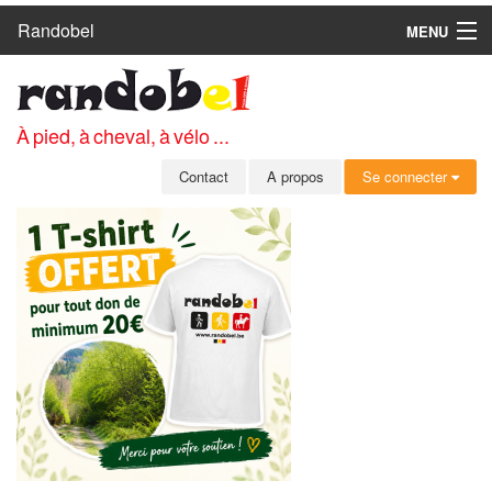
Randobel
MENU
ACCUEIL
CIRCUITS
À pied, à cheval, à vélo ...
CLUBS
Contact
A propos
Se connecter
CONTACT
A PROPOS
MEMBRES
SE CONNECTER
INSCRIPTION GRATUITE
MOT DE PASSE OUBLIÉ