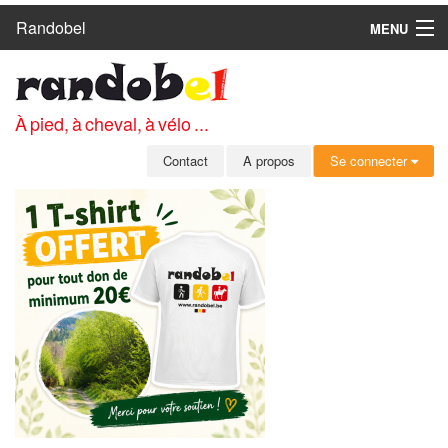
Randobel
MENU
ACCUEIL
CIRCUITS
À pied, à cheval, à vélo ...
CLUBS
Contact
A propos
Se connecter
CONTACT
A PROPOS
MEMBRES
SE CONNECTER
INSCRIPTION GRATUITE
MOT DE PASSE OUBLIÉ