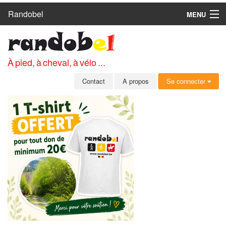
Randobel
MENU
ACCUEIL
CIRCUITS
À pied, à cheval, à vélo ...
CLUBS
Contact
A propos
Se connecter
CONTACT
A PROPOS
MEMBRES
SE CONNECTER
INSCRIPTION GRATUITE
MOT DE PASSE OUBLIÉ