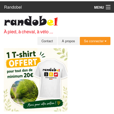
Randobel
MENU
ACCUEIL
CIRCUITS
À pied, à cheval, à vélo ...
CLUBS
Contact
A propos
Se connecter
CONTACT
A PROPOS
MEMBRES
SE CONNECTER
INSCRIPTION GRATUITE
MOT DE PASSE OUBLIÉ