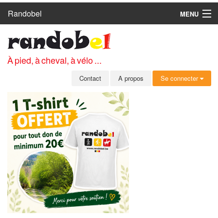
Randobel
MENU
ACCUEIL
CIRCUITS
À pied, à cheval, à vélo ...
CLUBS
Contact
A propos
Se connecter
CONTACT
A PROPOS
MEMBRES
SE CONNECTER
INSCRIPTION GRATUITE
MOT DE PASSE OUBLIÉ