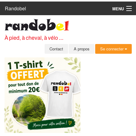
Randobel
MENU
ACCUEIL
CIRCUITS
À pied, à cheval, à vélo ...
CLUBS
Contact
A propos
Se connecter
CONTACT
A PROPOS
MEMBRES
SE CONNECTER
INSCRIPTION GRATUITE
MOT DE PASSE OUBLIÉ