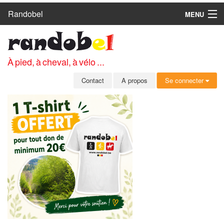
Randobel
MENU
ACCUEIL
CIRCUITS
À pied, à cheval, à vélo ...
CLUBS
Contact
A propos
Se connecter
CONTACT
A PROPOS
MEMBRES
SE CONNECTER
INSCRIPTION GRATUITE
MOT DE PASSE OUBLIÉ