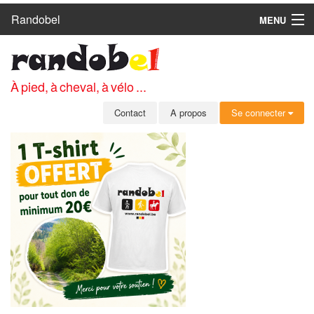
Randobel
MENU
ACCUEIL
CIRCUITS
À pied, à cheval, à vélo ...
CLUBS
Contact
A propos
Se connecter
CONTACT
A PROPOS
MEMBRES
SE CONNECTER
INSCRIPTION GRATUITE
MOT DE PASSE OUBLIÉ