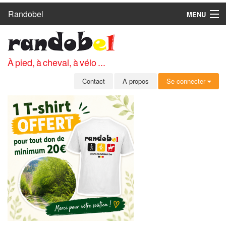
Randobel
MENU
ACCUEIL
CIRCUITS
À pied, à cheval, à vélo ...
CLUBS
Contact
A propos
Se connecter
CONTACT
A PROPOS
MEMBRES
SE CONNECTER
INSCRIPTION GRATUITE
MOT DE PASSE OUBLIÉ