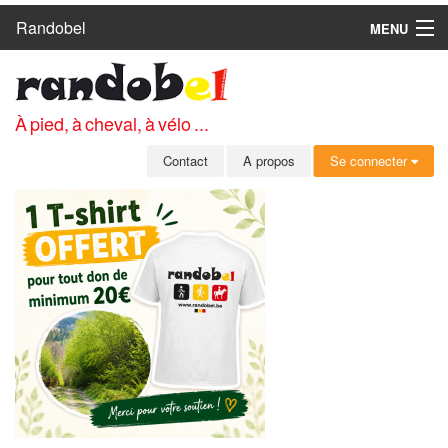
Randobel
MENU
ACCUEIL
CIRCUITS
À pied, à cheval, à vélo ...
CLUBS
Contact
A propos
Se connecter
CONTACT
A PROPOS
MEMBRES
SE CONNECTER
INSCRIPTION GRATUITE
MOT DE PASSE OUBLIÉ