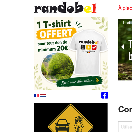
À pied
1
of
Con