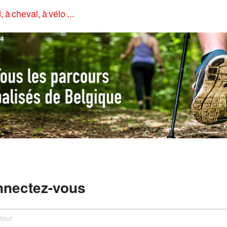
, à cheval, à vélo ...
4
nectez-vous