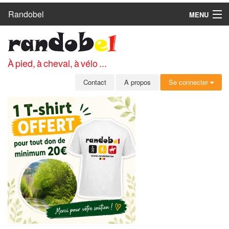
Randobel
MENU
ACCUEIL
CIRCUITS
À pied, à cheval, à vélo ...
CLUBS
Contact
A propos
Se connecter
CONTACT
A PROPOS
MEMBRES
SE CONNECTER
INSCRIPTION GRATUITE
MOT DE PASSE OUBLIÉ