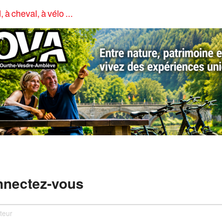
, à cheval, à vélo ...
4
nectez-vous