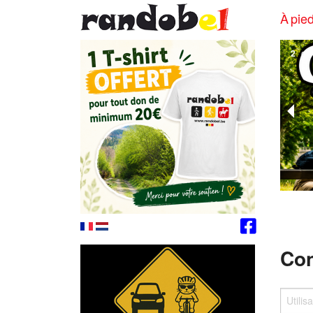
À pied
2
of
Con