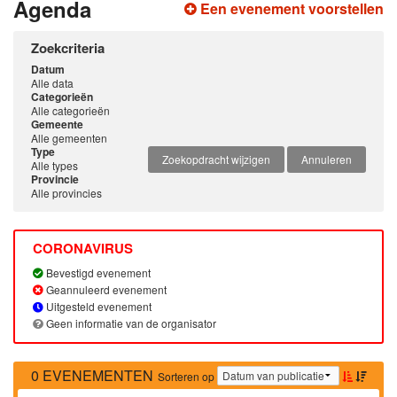
Agenda
Een evenement voorstellen
Zoekcriteria
Datum
Alle data
Categorieën
Alle categorieën
Gemeente
Alle gemeenten
Type
Zoekopdracht wijzigen
Annuleren
Alle types
Provincie
Alle provincies
CORONAVIRUS
Bevestigd evenement
Geannuleerd evenement
Uitgesteld evenement
Geen informatie van de organisator
0 EVENEMENTEN
Sorteren op