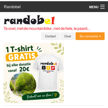
Randobel
MENU
HOME
ROUTES
Te voet, met de mountainbike , met de fiets, te paard...
CLUBS
Contact
Over
Se connecter
CONTACT
OVER
LEDEN
ZICH AANMELDEN
GRATIS REGISTRATIE
WACHTWOORD VERGETEN