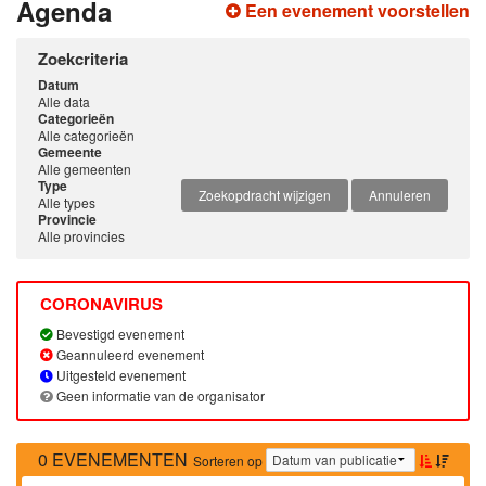
Agenda
Een evenement voorstellen
Zoekcriteria
Datum
Alle data
Categorieën
Alle categorieën
Gemeente
Alle gemeenten
Type
Zoekopdracht wijzigen
Annuleren
Alle types
Provincie
Alle provincies
CORONAVIRUS
Bevestigd evenement
Geannuleerd evenement
Uitgesteld evenement
Geen informatie van de organisator
0 EVENEMENTEN
Sorteren op