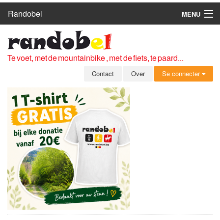
Randobel
MENU
HOME
ROUTES
Te voet, met de mountainbike , met de fiets, te paard...
CLUBS
Contact
Over
Se connecter
CONTACT
OVER
LEDEN
ZICH AANMELDEN
GRATIS REGISTRATIE
WACHTWOORD VERGETEN