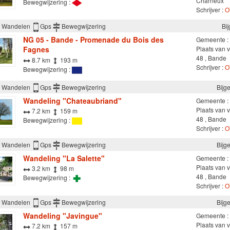
Charneux
Bewegwijzering :
Schrijver :
O
Wandelen
Gps
Bewegwijzering
Bi
NG 05 - Bande - Promenade du Bois des
Gemeente :
Fagnes
Plaats van 
48 , Bande
8.7 km
193 m
Schrijver :
O
Bewegwijzering :
Wandelen
Gps
Bewegwijzering
Bijg
Wandeling "Chateaubriand"
Gemeente :
Plaats van 
7.2 km
159 m
48 , Bande
Bewegwijzering :
Schrijver :
O
Wandelen
Gps
Bewegwijzering
Bijg
Wandeling "La Salette"
Gemeente :
Plaats van 
3.2 km
98 m
48 , Bande
Bewegwijzering :
Schrijver :
O
Wandelen
Gps
Bewegwijzering
Bijg
Wandeling "Javingue"
Gemeente :
Plaats van v
7.2 km
157 m