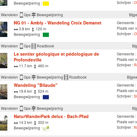
Schrijver :
O
Bewegwijzering :
Wandelen
Gps
Bewegwijzering
Bijg
NG 01 - Ambly - Wandeling Croix Demanet
Gemeente :
Plaats van v
3.8 km
120 m
Schrijver :
O
Bewegwijzering :
Wandelen
Gps
Roadbook
Bi
Le sentier géologique et pédologique de
Gemeente :
Profondeville
Plaats van v
Schrijver :
R
11.7 km
460 m
Wandelen
Gps
Bewegwijzering
Roadbook
Bijge
Wandeling "Bilaude"
Gemeente :
Plaats van 
19.6 km
524 m
Schrijver :
S
Bewegwijzering :
Wandelen
Gps
Bewegwijzering
Bi
NaturWanderPark delux - Bach-Pfad
Gemeente :
Plaats van v
14.3 km
302 m
Schrijver :
N
Bewegwijzering :