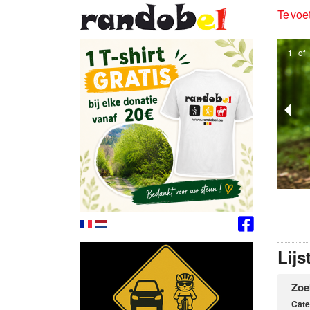
Te voet
2
of
Lijs
Zoe
Cate