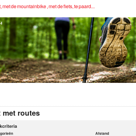
, met de mountainbike , met de fiets, te paard...
4
t met routes
kcriteria
gorieën
Afstand