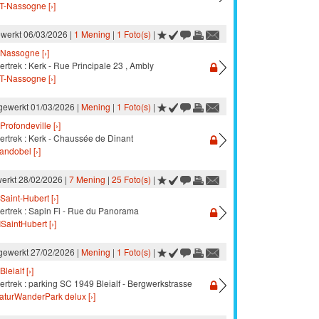
T-Nassogne [›]
ewerkt 06/03/2026 |
1 Mening
|
1 Foto(s)
|
Nassogne [›]
ertrek : Kerk - Rue Principale 23 , Ambly
T-Nassogne [›]
jgewerkt 01/03/2026 |
Mening
|
1 Foto(s)
|
Profondeville [›]
ertrek : Kerk - Chaussée de Dinant
andobel [›]
werkt 28/02/2026 |
7 Mening
|
25 Foto(s)
|
Saint-Hubert [›]
vertrek : Sapin Fi - Rue du Panorama
ISaintHubert [›]
jgewerkt 27/02/2026 |
Mening
|
1 Foto(s)
|
Bleialf [›]
ertrek : parking SC 1949 Bleialf - Bergwerkstrasse
aturWanderPark delux [›]