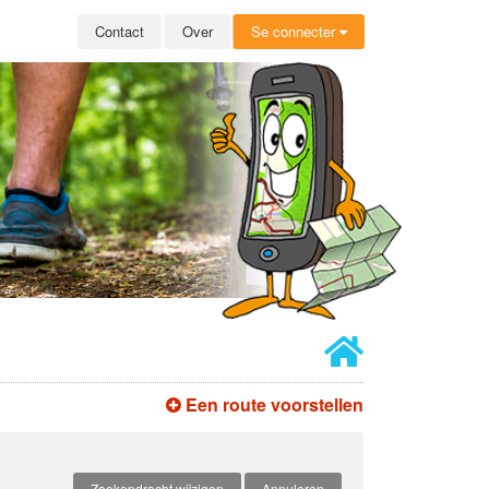
Contact
Over
Se connecter
Een route voorstellen
Zoekopdracht wijzigen
Annuleren