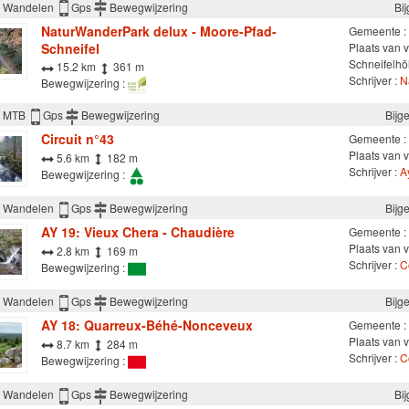
Wandelen
Gps
Bewegwijzering
Bi
NaturWanderPark delux - Moore-Pfad-
Gemeente :
Schneifel
Plaats van 
Schneifelh
15.2 km
361 m
Schrijver :
N
Bewegwijzering :
MTB
Gps
Bewegwijzering
Bijg
Circuit n°43
Gemeente :
Plaats van v
5.6 km
182 m
Schrijver :
Ay
Bewegwijzering :
Wandelen
Gps
Bewegwijzering
Bijg
AY 19: Vieux Chera - Chaudière
Gemeente :
Plaats van v
2.8 km
169 m
Schrijver :
C
Bewegwijzering :
Wandelen
Gps
Bewegwijzering
Bijg
AY 18: Quarreux-Béhé-Nonceveux
Gemeente :
Plaats van v
8.7 km
284 m
Schrijver :
C
Bewegwijzering :
Wandelen
Gps
Bewegwijzering
Bi