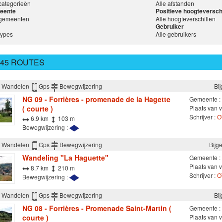
 categorieën
Alle afstanden
eente
Positieve hoogteversch
 gemeenten
Alle hoogteverschillen
Gebruiker
types
Alle gebruikers
245 ROUTES
Wandelen
Gps
Bewegwijzering
Bi
NG 09 - Forrières - promenade de la Hagette
Gemeente :
( courte )
Plaats van v
Schrijver :
O
6.9 km
103 m
Bewegwijzering :
Wandelen
Gps
Bewegwijzering
Bijg
Wandeling "La Haguette"
Gemeente :
Plaats van v
8.7 km
210 m
Schrijver :
O
Bewegwijzering :
Wandelen
Gps
Bewegwijzering
Bi
NG 08 - Forrières - Promenade Saint-Martin (
Gemeente :
courte )
Plaats van v