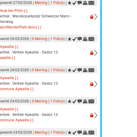
jgewerkt 27/02/2026 |
Mening
|
1 Foto(s)
|
Auw bei Prüm [›]
vertrek : Wanderparkplatz Schwarzer Mann -
öhenweg
aturWanderPark delux [›]
ewerkt 24/02/2026 |
0 Mening
|
1 Foto(s)
|
Aywaille [›]
ertrek : Vertrek Aywaille - Sedoz 13
waille [›]
ewerkt 24/02/2026 |
0 Mening
|
1 Foto(s)
|
Aywaille [›]
ertrek : Vertrek Aywaille - Sedoz 13
ommune Aywaille [›]
ewerkt 24/02/2026 |
3 Mening
|
1 Foto(s)
|
Aywaille [›]
ertrek : Vertrek Aywaille - Sedoz 13
ommune Aywaille [›]
jgewerkt 24/02/2026 |
Mening
|
1 Foto(s)
|