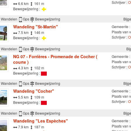
Schrijver :
O
6.6 km
161 m
Bewegwijzering :
Wandelen
Gps
Bewegwijzering
Bijg
Wandeling "St-Martin"
Gemeente :
Plaats van v
7.5 km
146 m
Schrijver :
O
Bewegwijzering :
Wandelen
Gps
Bewegwijzering
Bi
NG 07 - Forrières - Promenade de Cocher (
Gemeente :
courte )
Plaats van v
Schrijver :
O
4.3 km
102 m
Bewegwijzering :
Wandelen
Gps
Bewegwijzering
Bijg
Wandeling "Cocher"
Gemeente :
Plaats van v
5.5 km
109 m
Schrijver :
O
Bewegwijzering :
Wandelen
Gps
Bewegwijzering
Bijg
Wandeling "Les Espèches"
Gemeente :
Plaats van v
7.9 km
187 m