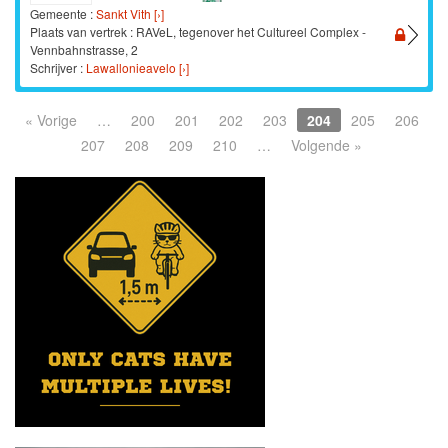
Gemeente :
Sankt Vith [›]
Plaats van vertrek : RAVeL, tegenover het Cultureel Complex -
Vennbahnstrasse, 2
Schrijver :
Lawallonieavelo [›]
« Vorige
…
200
201
202
203
204
205
206
207
208
209
210
…
Volgende »