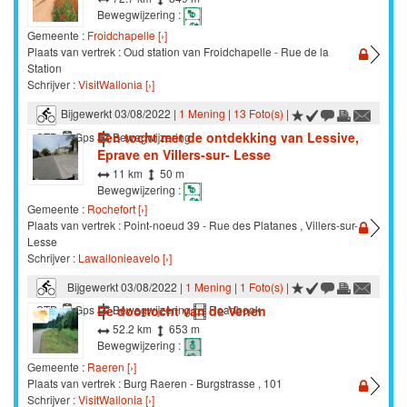
Bewegwijzering :
Gemeente :
Froidchapelle [›]
Plaats van vertrek : Oud station van Froidchapelle - Rue de la
Station
Schrijver :
VisitWallonia [›]
Bijgewerkt 03/08/2022 |
1 Mening
|
13 Foto(s)
|
Een tocht met de ontdekking van Lessive,
STB
Gps
Bewegwijzering
Eprave en Villers-sur- Lesse
11 km
50 m
Bewegwijzering :
Gemeente :
Rochefort [›]
Plaats van vertrek : Point-noeud 39 - Rue des Platanes , Villers-sur-
Lesse
Schrijver :
Lawallonieavelo [›]
Bijgewerkt 03/08/2022 |
1 Mening
|
1 Foto(s)
|
De doortocht van de Venen
STB
Gps
Bewegwijzering
Roadbook
52.2 km
653 m
Bewegwijzering :
Gemeente :
Raeren [›]
Plaats van vertrek : Burg Raeren - Burgstrasse , 101
Schrijver :
VisitWallonia [›]