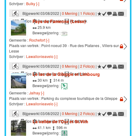
Schrijver :
Bulky [›]
Bijgewerkt 03/08/2022 |
0 Mening
|
1 Foto(s)
|
Pays de Famenne (Lesse)
STB
Gps
Bewegwijzering
Roadbook
25.9 km
Bewegwijzering :
Gemeente :
Rochefort [›]
Plaats van vertrek : Point-noeud 39 - Rue des Platanes , Villers-sur-
Lesse
Schrijver :
Lawallonieavelo [›]
Bijgewerkt 03/08/2022 |
0 Mening
|
2 Foto(s)
|
Le lac de la Gileppe et Limbourg
STB
Gps
Bewegwijzering
Roadbook
30 km
314 m
Bewegwijzering :
Gemeente :
Jalhay [›]
Plaats van vertrek : Parking du complexe touristique de la Gileppe
Schrijver :
Lawallonieavelo [›]
Bijgewerkt 03/08/2022 |
0 Mening
|
2 Foto(s)
|
La vallée de l'Our et St.Vith
STB
Gps
Bewegwijzering
Roadbook
41.1 km
596 m
Bewegwijzering :