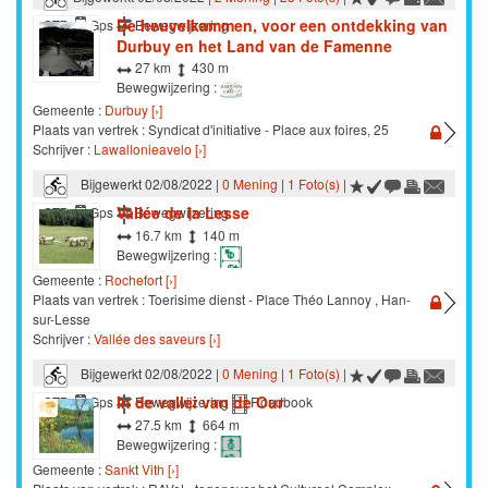
De heuvelkammen, voor een ontdekking van
STB
Gps
Bewegwijzering
Durbuy en het Land van de Famenne
27 km
430 m
Bewegwijzering :
Gemeente :
Durbuy [›]
Plaats van vertrek : Syndicat d'initiative - Place aux foires, 25
Schrijver :
Lawallonieavelo [›]
Bijgewerkt 02/08/2022 |
0 Mening
|
1 Foto(s)
|
Vallée de la Lesse
STB
Gps
Bewegwijzering
16.7 km
140 m
Bewegwijzering :
Gemeente :
Rochefort [›]
Plaats van vertrek : Toerisime dienst - Place Théo Lannoy , Han-
sur-Lesse
Schrijver :
Vallée des saveurs [›]
Bijgewerkt 02/08/2022 |
0 Mening
|
1 Foto(s)
|
In de vallei van de Our
STB
Gps
Bewegwijzering
Roadbook
27.5 km
664 m
Bewegwijzering :
Gemeente :
Sankt Vith [›]