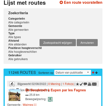
Lijst met routes
Een route voorstellen
Zoekcriteria
Categorieën
Alle categorieën
Gemeente
Alle gemeenten
Type
Alle types
Afstand
Zoekopdracht wijzigen
Annuleren
Alle afstanden
Positieve hoogteverschil
Alle hoogteverschillen
Gebruiker
Alle gebruikers
11246 ROUTES
Sorteren op
Bijgewerkt 02/08/2022 |
0 Mening
|
1 Foto(s)
|
De Sourbrodt à Eupen par les Fagnes
STB
Gps
Bewegwijzering
25.8 km
Bewegwijzering :
Gemeente :
Waimes [›]