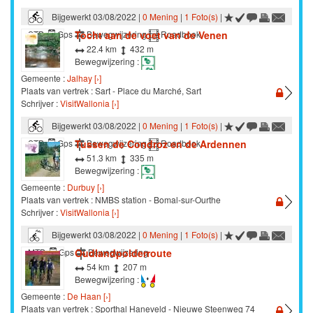
Bijgewerkt 03/08/2022 |
0 Mening
|
1 Foto(s)
|
Tocht aan de voet van de Venen
STB
Gps
Bewegwijzering
Roadbook
22.4 km
432 m
Bewegwijzering :
Gemeente :
Jalhay [›]
Plaats van vertrek : Sart - Place du Marché, Sart
Schrijver :
VisitWallonia [›]
Bijgewerkt 03/08/2022 |
0 Mening
|
1 Foto(s)
|
Tussen de Condroz en de Ardennen
STB
Gps
Bewegwijzering
Roadbook
51.3 km
335 m
Bewegwijzering :
Gemeente :
Durbuy [›]
Plaats van vertrek : NMBS station - Bomal-sur-Ourthe
Schrijver :
VisitWallonia [›]
Bijgewerkt 03/08/2022 |
0 Mening
|
1 Foto(s)
|
Oudlandpolderroute
MTB
Gps
Bewegwijzering
54 km
207 m
Bewegwijzering :
Gemeente :
De Haan [›]
Plaats van vertrek : Sporthal Haneveld - Nieuwe Steenweg 74