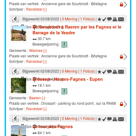
Plaats van vertrek : Ancienne gare de Sourbrodt - Bôsfagne
Schrijver :
Randobel [›]
Bijgewerkt 02/08/2022 |
0 Mening
|
1 Foto(s)
|
De Sourbrodt à Raeren par les Fagnes et le
STB
Gps
Bewegwijzering
Barrage de la Vesdre
30.7 km
Bewegwijzering :
Gemeente :
Waimes [›]
Plaats van vertrek : Ancienne gare de Sourbrodt - Bôsfagne
Schrijver :
Randobel [›]
Bijgewerkt 02/08/2022 |
0 Mening
|
1 Foto(s)
|
Drossart - Hautes-Fagnes - Eupen
STB
Gps
Bewegwijzering
18.1 km
Bewegwijzering :
Gemeente :
Baelen [›]
Plaats van vertrek : Drossart - parking du rond point , sur la RN68
Schrijver :
Randobel [›]
Bijgewerkt 02/08/2022 |
0 Mening
|
1 Foto(s)
|
Le tour des Fagnes
STB
Gps
Bewegwijzering
84.1 km