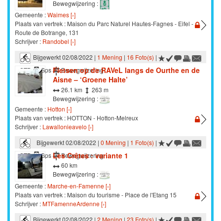
Bewegwijzering :
Gemeente :
Waimes [›]
Plaats van vertrek : Maison du Parc Naturel Hautes-Fagnes - Eifel -
Route de Botrange, 131
Schrijver :
Randobel [›]
Bijgewerkt 02/08/2022 |
1 Mening
|
16 Foto(s)
|
Fietsen op de RAVeL langs de Ourthe en de
STB
Gps
Bewegwijzering
Aisne – ‘Groene Halte’
26.1 km
263 m
Bewegwijzering :
Gemeente :
Hotton [›]
Plaats van vertrek : HOTTON - Hotton-Melreux
Schrijver :
Lawallonieavelo [›]
Bijgewerkt 02/08/2022 |
0 Mening
|
1 Foto(s)
|
Les Crêtes : variante 1
STB
Gps
Bewegwijzering
60 km
Bewegwijzering :
Gemeente :
Marche-en-Famenne [›]
Plaats van vertrek : Maison du tourisme - Place de l'Etang 15
Schrijver :
MTFamenneArdenne [›]
Bijgewerkt 02/08/2022 |
2 Mening
|
23 Foto(s)
|