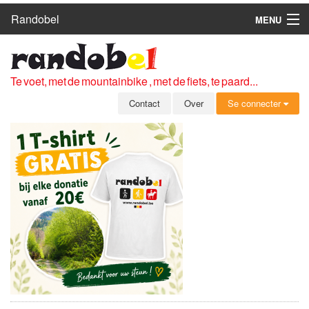
Randobel
MENU
HOME
ROUTES
Te voet, met de mountainbike , met de fiets, te paard...
CLUBS
Contact
Over
Se connecter
CONTACT
OVER
LEDEN
ZICH AANMELDEN
GRATIS REGISTRATIE
WACHTWOORD VERGETEN