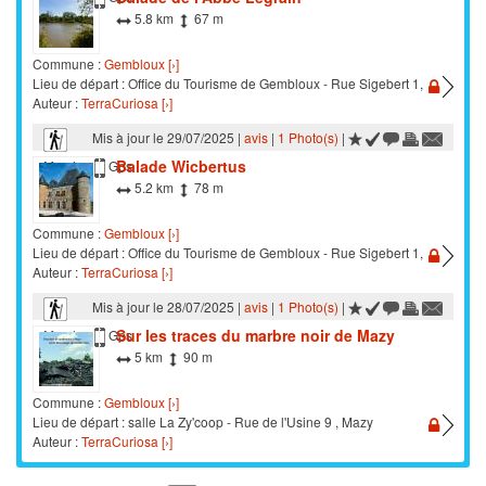
5.8 km
67 m
Commune :
Gembloux [›]
Lieu de départ : Office du Tourisme de Gembloux - Rue Sigebert 1,
Auteur :
TerraCuriosa [›]
Mis à jour le 29/07/2025 |
avis
|
1 Photo(s)
|
Balade Wicbertus
Marche
Gps
5.2 km
78 m
Commune :
Gembloux [›]
Lieu de départ : Office du Tourisme de Gembloux - Rue Sigebert 1,
Auteur :
TerraCuriosa [›]
Mis à jour le 28/07/2025 |
avis
|
1 Photo(s)
|
Sur les traces du marbre noir de Mazy
Marche
Gps
5 km
90 m
Commune :
Gembloux [›]
Lieu de départ : salle La Zy'coop - Rue de l'Usine 9 , Mazy
Auteur :
TerraCuriosa [›]