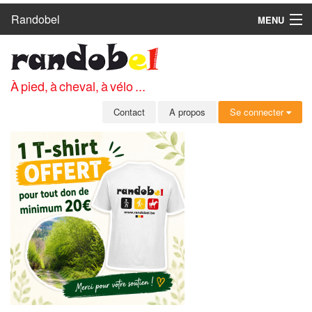
Randobel
MENU
ACCUEIL
CIRCUITS
À pied, à cheval, à vélo ...
CLUBS
Contact
A propos
Se connecter
CONTACT
A PROPOS
MEMBRES
SE CONNECTER
INSCRIPTION GRATUITE
MOT DE PASSE OUBLIÉ