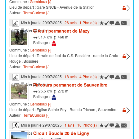
Commune :
Gembloux [›]
Lieu de départ : Gare SNCB - Avenue de la Station
Auteur :
TerraCuriosa [›]
Mis à jour le 29/07/2025 |
26 avis
|
1 Photo(s)
|
Circuit permanent de Mazy
VTT
Gps
Balisé
31.4 km
468 m
Balisage :
Commune :
Gembloux [›]
Lieu de départ : Terrain de foot du C.S. Bossière - rue de la Croix
Rouge , Bossière
Auteur :
TerraCuriosa [›]
Mis à jour le 29/07/2025 |
18 avis
|
4 Photo(s)
|
Parcours permanent de Sauvenière
VTT
Gps
Balisé
25.5 km
272 m
Balisage :
Commune :
Gembloux [›]
Lieu de départ : Eglise Sainte-Foy - Rue du Trichon , Sauvenière
Auteur :
TerraCuriosa [›]
Mis à jour le 29/07/2025 |
1 avis
|
10 Photo(s)
|
Circuit Boucle 20 de Ligny
VTC
Gps