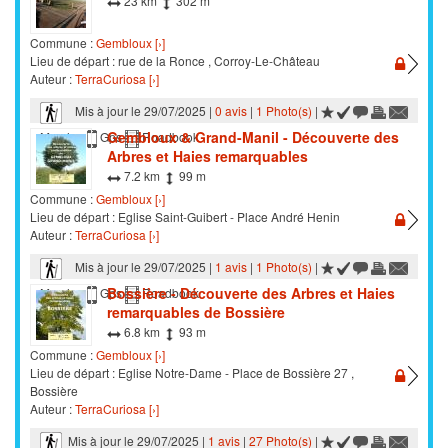
23 km
302 m
Commune :
Gembloux [›]
Lieu de départ : rue de la Ronce , Corroy-Le-Château
Auteur :
TerraCuriosa [›]
Mis à jour le 29/07/2025 |
0 avis
|
1 Photo(s)
|
Gembloux & Grand-Manil - Découverte des
Marche
Gps
Roadbook
Arbres et Haies remarquables
7.2 km
99 m
Commune :
Gembloux [›]
Lieu de départ : Eglise Saint-Guibert - Place André Henin
Auteur :
TerraCuriosa [›]
Mis à jour le 29/07/2025 |
1 avis
|
1 Photo(s)
|
Bossière - Découverte des Arbres et Haies
Marche
Gps
Roadbook
remarquables de Bossière
6.8 km
93 m
Commune :
Gembloux [›]
Lieu de départ : Eglise Notre-Dame - Place de Bossière 27 ,
Bossière
Auteur :
TerraCuriosa [›]
Mis à jour le 29/07/2025 |
1 avis
|
27 Photo(s)
|