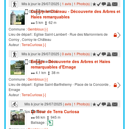
Mis à jour le 29/07/2025 |
1 avis
|
1 Photo(s)
|
Corroy-le-Château - Découverte des Arbres et
Marche
Gps
Roadbook
Haies remarquables
5 km
62 m
Commune :
Gembloux [›]
Lieu de départ : Eglise Saint-Lambert - Rue des Marronniers de
Corroy , Corroy-le-Château
Auteur :
TerraCuriosa [›]
Mis à jour le 29/07/2025 |
0 avis
|
1 Photo(s)
|
Ernage - Découverte des Arbres et Haies
Marche
Gps
Roadbook
remarquables d'Ernage
4.1 km
38 m
Commune :
Gembloux [›]
Lieu de départ : Eglise Saint-Barthélemy - Place de la Concorde ,
Ernage
Auteur :
TerraCuriosa [›]
Mis à jour le 29/07/2025 |
avis
|
1 Photo(s)
|
Le Tour de Terra Curiosa
VTC
Gps
Balisé
66 km
945 m
Balisage :