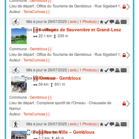
Commune :
Gembloux [›]
Lieu de départ : Office du Tourisme de Gembloux - Rue Sigebert 1,
Auteur :
TerraCuriosa [›]
Mis à jour le 29/07/2025 |
avis
|
1 Photo(s)
|
Les villages de Sauvenière et Grand-Leez
VTC
Gps
Roadbook
22.1 km
235 m
Commune :
Gembloux [›]
Lieu de départ : Office du Tourisme de Gembloux - Rue Sigebert 1,
Auteur :
TerraCuriosa [›]
Mis à jour le 29/07/2025 |
avis
|
1 Photo(s)
|
VélOrneau - Gembloux
VTC
Gps
Roadbook
56 km
651 m
Commune :
Gembloux [›]
Lieu de départ : Complexe sportif de l'Orneau - Chaussée de
Namur
Auteur :
TerraCuriosa [›]
Mis à jour le 29/07/2025 |
avis
|
1 Photo(s)
|
Fossiles en Ville – Gembloux
Marche
Gps
Roadbook
2.7 km
46 m