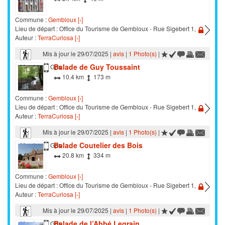
Commune :
Gembloux [›]
Lieu de départ : Office du Tourisme de Gembloux - Rue Sigebert 1,
Auteur :
TerraCuriosa [›]
Mis à jour le 29/07/2025 |
avis
|
1 Photo(s)
|
Balade de Guy Toussaint
Marche
Gps
10.4 km
173 m
Commune :
Gembloux [›]
Lieu de départ : Office du Tourisme de Gembloux - Rue Sigebert 1,
Auteur :
TerraCuriosa [›]
Mis à jour le 29/07/2025 |
avis
|
1 Photo(s)
|
Balade Coutelier des Bois
Marche
Gps
20.8 km
334 m
Commune :
Gembloux [›]
Lieu de départ : Office du Tourisme de Gembloux - Rue Sigebert 1,
Auteur :
TerraCuriosa [›]
Mis à jour le 29/07/2025 |
avis
|
1 Photo(s)
|
Balade de l’Abbé Legrain
Marche
Gps