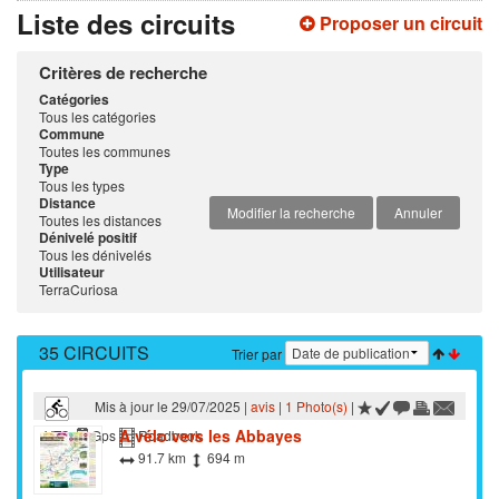
Liste des circuits
Proposer un circuit
Critères de recherche
Catégories
Tous les catégories
Commune
Toutes les communes
Type
Tous les types
Distance
Modifier la recherche
Annuler
Toutes les distances
Dénivelé positif
Tous les dénivelés
Utilisateur
TerraCuriosa
35 CIRCUITS
Trier par
Mis à jour le 29/07/2025 |
avis
|
1 Photo(s)
|
A vélo vers les Abbayes
VTC
Gps
Roadbook
91.7 km
694 m