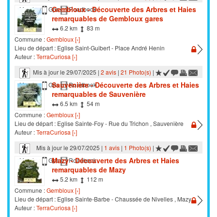
Gembloux - Découverte des Arbres et Haies
Marche
Gps
Roadbook
remarquables de Gembloux gares
6.2 km
83 m
Commune :
Gembloux [›]
Lieu de départ : Eglise Saint-Guibert - Place André Henin
Auteur :
TerraCuriosa [›]
Mis à jour le 29/07/2025 |
2 avis
|
21 Photo(s)
|
Sauvenière - Découverte des Arbres et Haies
Marche
Gps
Roadbook
remarquables de Sauvenière
6.5 km
54 m
Commune :
Gembloux [›]
Lieu de départ : Eglise Sainte-Foy - Rue du Trichon , Sauvenière
Auteur :
TerraCuriosa [›]
Mis à jour le 29/07/2025 |
1 avis
|
1 Photo(s)
|
Mazy - Découverte des Arbres et Haies
Marche
Gps
Roadbook
remarquables de Mazy
5.2 km
112 m
Commune :
Gembloux [›]
Lieu de départ : Eglise Sainte-Barbe - Chaussée de Nivelles , Mazy
Auteur :
TerraCuriosa [›]