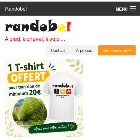
Randobel
MENU
ACCUEIL
CIRCUITS
À pied, à cheval, à vélo ...
CLUBS
Contact
A propos
Se connecter
CONTACT
A PROPOS
MEMBRES
SE CONNECTER
INSCRIPTION GRATUITE
MOT DE PASSE OUBLIÉ