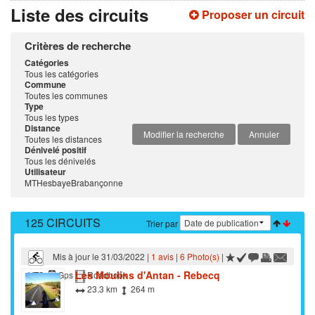
Liste des circuits
Proposer un circuit
Critères de recherche
Catégories
Tous les catégories
Commune
Toutes les communes
Type
Tous les types
Distance
Modifier la recherche
Annuler
Toutes les distances
Dénivelé positif
Tous les dénivelés
Utilisateur
MTHesbayeBrabançonne
125 CIRCUITS
Trier par
Mis à jour le 31/03/2022 |
1 avis
|
6 Photo(s)
|
Les Moulins d'Antan - Rebecq
VTC
Gps
Roadbook
23.3 km
264 m