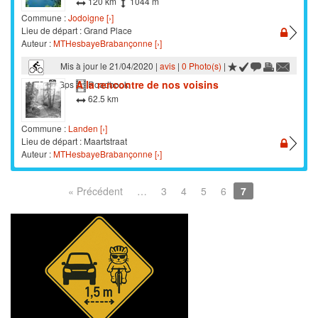
120 km
1044 m
Commune :
Jodoigne [›]
Lieu de départ : Grand Place
Auteur :
MTHesbayeBrabançonne [›]
Mis à jour le 21/04/2020 |
avis
|
0 Photo(s)
|
A la rencontre de nos voisins
VTC
Gps
Roadbook
62.5 km
Commune :
Landen [›]
Lieu de départ : Maartstraat
Auteur :
MTHesbayeBrabançonne [›]
« Précédent
…
3
4
5
6
7