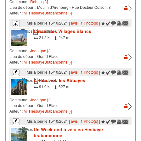
Commune :
Rebecq [›]
Lieu de départ : Moulin d'Arenberg - Rue Docteur Colson, 8
Auteur :
MTHesbayeBrabançonne [›]
Mis à jour le 15/10/2021 |
avis
|
1 Photo(s)
|
Circuit des Villages Blancs
VTT
Gps
Roadbook
21.2 km
247 m
Commune :
Jodoigne [›]
Lieu de départ : Grand Place
Auteur :
MTHesbayeBrabançonne [›]
Mis à jour le 15/10/2021 |
avis
|
1 Photo(s)
|
A vélo vers les Abbayes
VTC
Gps
Roadbook
91.9 km
627 m
Commune :
Jodoigne [›]
Lieu de départ : Grand Place
Auteur :
MTHesbayeBrabançonne [›]
Mis à jour le 15/10/2021 |
avis
|
1 Photo(s)
|
Un Week-end à vélo en Hesbaye
VTC
Gps
brabançonne