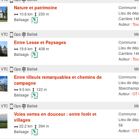
Nature et patrimoine
Commune :
Lieu de dép
10.6 km
230 m
Carrière 14
Balisage :
Auteur :
Tour
VTC
Gps
Balisé
Mi
Entre Lesse et Paysages
Commune :
Lieu de dép
19.6 km
408 m
Carrière 14
Balisage :
Auteur :
Tour
VTC
Gps
Balisé
Mi
Entre tilleuls remarquables et chemins de
Commune :
campagne
Lieu de dépa
Sberchamp
9.5 km
122 m
Auteur :
OT 
Balisage :
VTC
Gps
Balisé
Mi
Voies vertes en douceur : entre forêt et
Commune :
villages
Lieu de dép
56
22.2 km
394 m
Auteur :
OT 
Balisage :