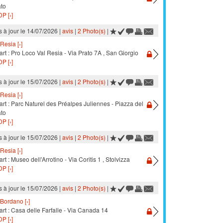
ato
P [›]
s à jour le 14/07/2026 |
avis
|
2 Photo(s)
|
Resia [›]
rt : Pro Loco Val Resia - Via Prato 7A , San Giorgio
P [›]
s à jour le 15/07/2026 |
avis
|
2 Photo(s)
|
Resia [›]
rt : Parc Naturel des Préalpes Juliennes - Piazza del
ato
P [›]
s à jour le 15/07/2026 |
avis
|
2 Photo(s)
|
Resia [›]
rt : Museo dell'Arrotino - Via Coritis 1 , Stolvizza
P [›]
s à jour le 15/07/2026 |
avis
|
2 Photo(s)
|
Bordano [›]
rt : Casa delle Farfalle - Via Canada 14
P [›]