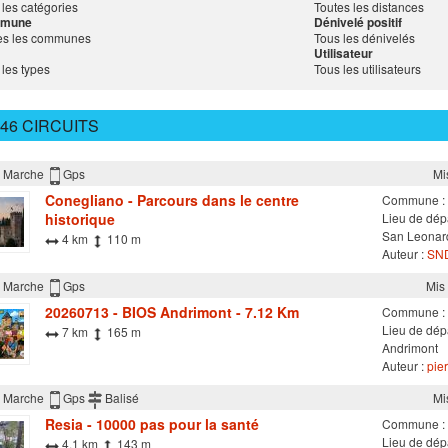
 les catégories
Toutes les distances
mune
Dénivelé positif
es les communes
Tous les dénivelés
Utilisateur
 les types
Tous les utilisateurs
46 CIRCUITS
Marche
Gps
Mi
Conegliano - Parcours dans le centre
Commune :
historique
Lieu de dépa
San Leonar
4 km
110 m
Auteur :
SND
Marche
Gps
Mis 
20260713 - BIOS Andrimont - 7.12 Km
Commune :
Lieu de dép
7 km
165 m
Andrimont
Auteur :
pier
Marche
Gps
Balisé
Mi
Resia - 10000 pas pour la santé
Commune :
Lieu de dépa
4.1 km
143 m