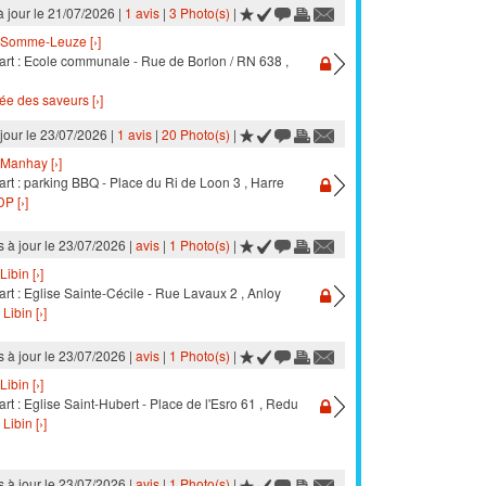
à jour le 21/07/2026 |
1 avis
|
3 Photo(s)
|
Somme-Leuze [›]
art : Ecole communale - Rue de Borlon / RN 638 ,
lée des saveurs [›]
 jour le 23/07/2026 |
1 avis
|
20 Photo(s)
|
Manhay [›]
rt : parking BBQ - Place du Ri de Loon 3 , Harre
P [›]
s à jour le 23/07/2026 |
avis
|
1 Photo(s)
|
Libin [›]
rt : Eglise Sainte-Cécile - Rue Lavaux 2 , Anloy
 Libin [›]
s à jour le 23/07/2026 |
avis
|
1 Photo(s)
|
Libin [›]
rt : Eglise Saint-Hubert - Place de l'Esro 61 , Redu
 Libin [›]
s à jour le 23/07/2026 |
avis
|
1 Photo(s)
|