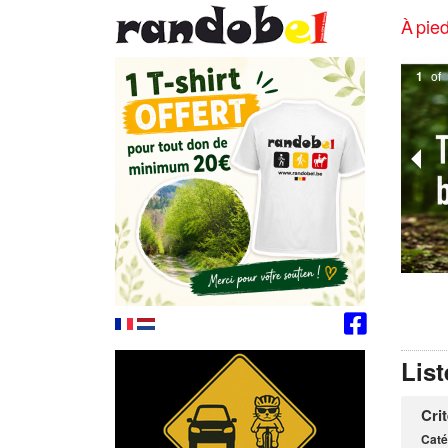
À pied
2
of
List
Cri
Caté