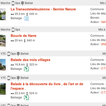
Marche
Gps
Balisé
Mis 
La Transommeleuzienne - Sentier Nature
Commune :
Lieu de dép
29.3 km
545 m
Bonsin
Balisage :
Auteur :
Val
Marche
Gps
Mis à
Boucle de Harre
Commune :
Lieu de dépa
20 km
640 m
Auteur :
SND
VTC
Gps
Balisé
Mi
Balade des trois villages
Commune :
Lieu de dépa
16.8 km
323 m
Auteur :
O.T.
Balisage :
VTC
Gps
Balisé
Mi
Balade à la découverte du livre , de l'art et de
Commune :
l'espace .
Lieu de dépa
Auteur :
O.T.
22.3 km
524 m
Balisage :
VTC
Gps
Balisé
Mi