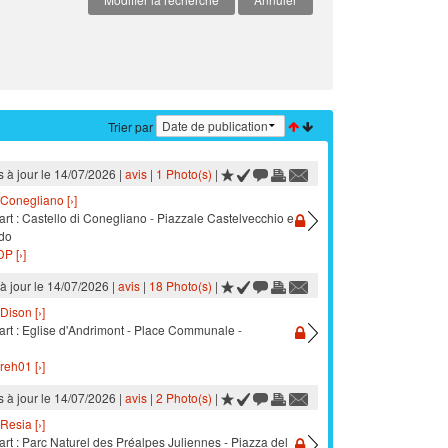
Trier par
s à jour le 14/07/2026 |
avis
|
1 Photo(s)
|
Conegliano [›]
rt : Castello di Conegliano - Piazzale Castelvecchio e
do
P [›]
à jour le 14/07/2026 |
avis
|
18 Photo(s)
|
Dison [›]
art : Eglise d'Andrimont - Place Communale -
reh01 [›]
s à jour le 14/07/2026 |
avis
|
2 Photo(s)
|
Resia [›]
rt : Parc Naturel des Préalpes Juliennes - Piazza del