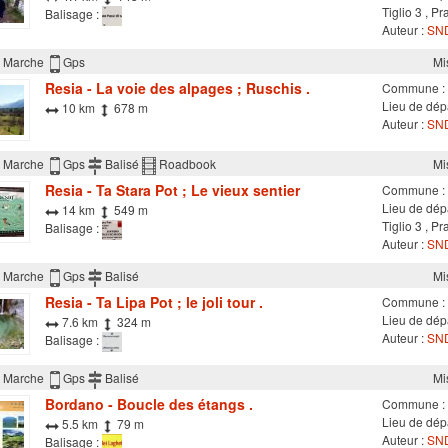
Tiglio 3 , Pr
Balisage :
Auteur :
SND
Marche
Gps
Mi
Resia - La voie des alpages ; Ruschis .
Commune :
Lieu de dépa
10 km
678 m
Auteur :
SND
Marche
Gps
Balisé
Roadbook
Mi
Resia - Ta Stara Pot ; Le vieux sentier
Commune :
Lieu de dépa
14 km
549 m
Tiglio 3 , Pr
Balisage :
Auteur :
SND
Marche
Gps
Balisé
Mi
Resia - Ta Lipa Pot ; le joli tour .
Commune :
Lieu de dépa
7.6 km
324 m
Auteur :
SND
Balisage :
Marche
Gps
Balisé
Mi
Bordano - Boucle des étangs .
Commune :
Lieu de dépa
5.5 km
79 m
Auteur :
SND
Balisage :