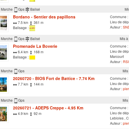
Marche
Gps
Balisé
Mi
Bordano - Sentier des papillons
Commune :
Lieu de dépa
7.5 km
361 m
Auteur :
SND
Balisage :
Marche
Gps
Balisé
Mis à
Promenade La Boverie
Commune :
Lieu de dépa
6.4 km
168 m
Marcourt
Balisage :
Auteur :
RSI
Marche
Gps
Mis 
20260720 - BIOS Fort de Battice - 7.74 Km
Commune :
Lieu de dépa
7.7 km
144 m
Auteur :
pier
Marche
Gps
Mis 
20260721 - ADEPS Creppe - 4.95 Km
Commune :
Lieu de dép
4.9 km
92 m
Lebioles , 
Auteur :
pier