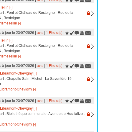
Tellin [›]
art : Pont et Château de Resteigne - Rue de la
6 , Resteigne
ismeTellin [›]
s à jour le 23/07/2026 |
avis
|
1 Photo(s)
|
Tellin [›]
art : Pont et Château de Resteigne - Rue de la
6 , Resteigne
ismeTellin [›]
s à jour le 23/07/2026 |
avis
|
1 Photo(s)
|
Libramont-Chevigny [›]
rt : Chapelle Saint-Michel - La Savenière 19 ,
s
Libramont-Chevigny [›]
s à jour le 23/07/2026 |
avis
|
1 Photo(s)
|
Libramont-Chevigny [›]
art : Bibliothèque communale, Avenue de Houffalize ,
Libramont-Chevigny [›]