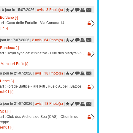
s à jour le 15/07/2026 |
avis
|
3 Photo(s)
|
Bordano [›]
rt : Casa delle Farfalle - Via Canada 14
P [›]
 jour le 17/07/2026 |
2 avis
|
64 Photo(s)
|
Rendeux [›]
rt : Royal syndicat d'initiative - Rue des Martyrs 25 ,
 Marcourt-Beffe [›]
à jour le 21/07/2026 |
avis
|
18 Photo(s)
|
Herve [›]
rt : Fort de Battice - RN 648 , Rue d'Aubel , Battice
reh01 [›]
à jour le 21/07/2026 |
avis
|
18 Photo(s)
|
Spa [›]
art : Club des Archers de Spa (CAS) - Chemin de
Creppe
reh01 [›]