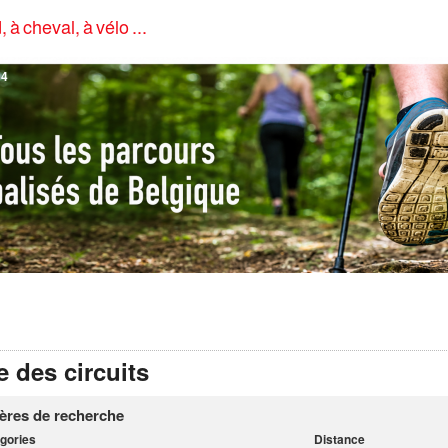
, à cheval, à vélo ...
4
e des circuits
tères de recherche
gories
Distance