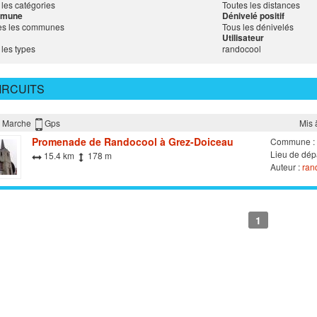
 les catégories
Toutes les distances
mune
Dénivelé positif
es les communes
Tous les dénivelés
Utilisateur
 les types
randocool
IRCUITS
Marche
Gps
Mis 
Promenade de Randocool à Grez-Doiceau
Commune :
Lieu de dép
15.4 km
178 m
Auteur :
rand
1