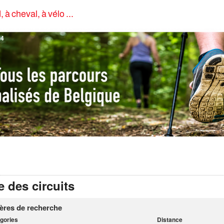
, à cheval, à vélo ...
4
e des circuits
tères de recherche
gories
Distance