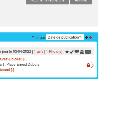
Trier par
à jour le 03/04/2022 |
1 avis
|
1 Photo(s)
|
Grez-Doiceau [›]
art : Place Ernest Dubois
ocool [›]