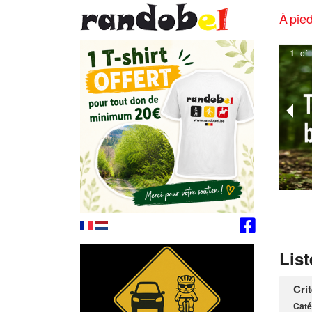
À pied
1
of
List
Cri
Caté