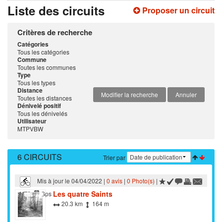
Liste des circuits
Proposer un circuit
Critères de recherche
Catégories
Tous les catégories
Commune
Toutes les communes
Type
Tous les types
Distance
Modifier la recherche
Annuler
Toutes les distances
Dénivelé positif
Tous les dénivelés
Utilisateur
MTPVBW
6 CIRCUITS
Trier par
Mis à jour le 04/04/2022 |
0 avis
|
0 Photo(s)
|
Les quatre Saints
VTC
Gps
20.3 km
164 m