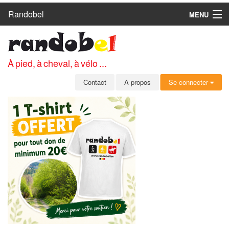
Randobel
MENU
ACCUEIL
CIRCUITS
À pied, à cheval, à vélo ...
CLUBS
Contact
A propos
Se connecter
CONTACT
A PROPOS
MEMBRES
SE CONNECTER
INSCRIPTION GRATUITE
MOT DE PASSE OUBLIÉ