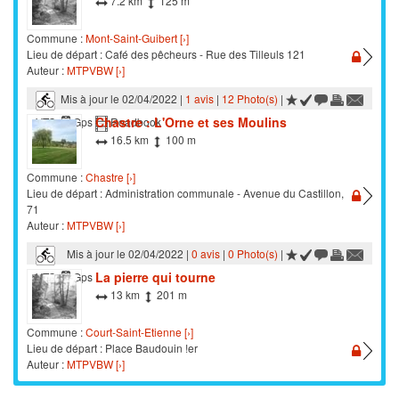
7.2 km
125 m
Commune :
Mont-Saint-Guibert [›]
Lieu de départ : Café des pêcheurs - Rue des Tilleuls 121
Auteur :
MTPVBW [›]
Mis à jour le 02/04/2022 |
1 avis
|
12 Photo(s)
|
Chastre : L'Orne et ses Moulins
VTC
Gps
Roadbook
16.5 km
100 m
Commune :
Chastre [›]
Lieu de départ : Administration communale - Avenue du Castillon,
71
Auteur :
MTPVBW [›]
Mis à jour le 02/04/2022 |
0 avis
|
0 Photo(s)
|
La pierre qui tourne
VTC
Gps
13 km
201 m
Commune :
Court-Saint-Etienne [›]
Lieu de départ : Place Baudouin !er
Auteur :
MTPVBW [›]