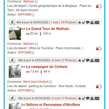
Commune :
Walhain [›]
Lieu de départ : Centre géographique de la Belgique - Place du
Tram , Nil-Saint-Vincent
Auteur :
MTPVBW [›]
Mis à jour le 04/04/2022 |
1 avis
|
19 Photo(s)
|
Le Grand Tour de Walhain
VTC
Gps
20 km
130 m
Commune :
Walhain [›]
Lieu de départ : Office du Tourisme - Place Communale, 1
Auteur :
MTPVBW [›]
Mis à jour le 02/04/2022 |
0 avis
|
0 Photo(s)
|
La campagne de Corbais
VTC
Gps
7.5 km
48 m
Commune :
Mont-Saint-Guibert [›]
Lieu de départ : parking du Carrefour - Rue Haute , Corbais
Auteur :
MTPVBW [›]
Mis à jour le 02/04/2022 |
0 avis
|
0 Photo(s)
|
Vallons et Panoramas d'Hévillers
VTC
Gps