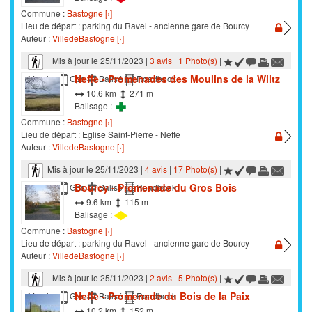
Commune :
Bastogne [›]
Lieu de départ : parking du Ravel - ancienne gare de Bourcy
Auteur :
VilledeBastogne [›]
Mis à jour le 25/11/2023 |
3 avis
|
1 Photo(s)
|
Neffe - Promenades des Moulins de la Wiltz
Marche
Gps
Balisé
Roadbook
10.6 km
271 m
Balisage :
Commune :
Bastogne [›]
Lieu de départ : Eglise Saint-Pierre - Neffe
Auteur :
VilledeBastogne [›]
Mis à jour le 25/11/2023 |
4 avis
|
17 Photo(s)
|
Bourcy - Promenade du Gros Bois
Marche
Gps
Balisé
Roadbook
9.6 km
115 m
Balisage :
Commune :
Bastogne [›]
Lieu de départ : parking du Ravel - ancienne gare de Bourcy
Auteur :
VilledeBastogne [›]
Mis à jour le 25/11/2023 |
2 avis
|
5 Photo(s)
|
Neffe - Promenade du Bois de la Paix
Marche
Gps
Balisé
Roadbook
10.2 km
152 m