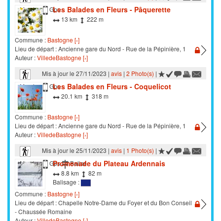
Les Balades en Fleurs - Pâquerette
Marche
Gps
13 km
222 m
Commune :
Bastogne [›]
Lieu de départ : Ancienne gare du Nord - Rue de la Pépinière, 1
Auteur :
VilledeBastogne [›]
Mis à jour le 27/11/2023 |
avis
|
2 Photo(s)
|
Les Balades en Fleurs - Coquelicot
Marche
Gps
20.1 km
318 m
Commune :
Bastogne [›]
Lieu de départ : Ancienne gare du Nord - Rue de la Pépinière, 1
Auteur :
VilledeBastogne [›]
Mis à jour le 25/11/2023 |
avis
|
1 Photo(s)
|
Promenade du Plateau Ardennais
Marche
Gps
Balisé
8.8 km
82 m
Balisage :
Commune :
Bastogne [›]
Lieu de départ : Chapelle Notre-Dame du Foyer et du Bon Conseil
- Chaussée Romaine
Auteur :
VilledeBastogne [›]