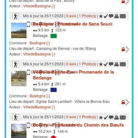
Lieu de départ : Bois de la Paix , Bizory
Auteur :
VilledeBastogne [›]
Mis à jour le 25/11/2023 |
0 avis
|
1 Photo(s)
|
Bastogne - Promenade de Sans Souci
Marche
Gps
Balisé
Roadbook
9.5 km
123 m
Balisage :
Commune :
Bastogne [›]
Lieu de départ : Camping de Renval - rue de l'Etang
Auteur :
VilledeBastogne [›]
Mis à jour le 25/11/2023 |
0 avis
|
1 Photo(s)
|
Vilers-la-Bonne-Eau - Promenade de la
Marche
Gps
Balisé
Roadbook
Betlange
9.4 km
261 m
Balisage :
Commune :
Bastogne [›]
Lieu de départ : Eglise Saint-Lambert - Villers-la-Bonne-Eau
Auteur :
VilledeBastogne [›]
Mis à jour le 25/11/2023 |
0 avis
|
1 Photo(s)
|
Bourcy - Promenade du Chemin des Bœufs
Marche
Gps
Balisé
Roadbook
10.2 km
144 m
Balisage :