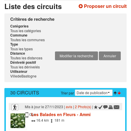
Liste des circuits
Proposer un circuit
Critères de recherche
Catégories
Tous les catégories
Commune
Toutes les communes
Type
Tous les types
Distance
Modifier la recherche
Annuler
Toutes les distances
Dénivelé positif
Tous les dénivelés
Utilisateur
VilledeBastogne
30 CIRCUITS
Trier par
Mis à jour le 27/11/2023 |
avis
|
2 Photo(s)
|
Les Balades en Fleurs - Ammi
Marche
Gps
16.4 km
181 m