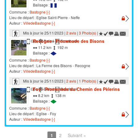
Balisage :
Commune :
Bastogne [›]
Lieu de départ : Eglise Saint-Pierre - Neffe
Auteur :
VilledeBastogne [›]
Mis à jour le 25/11/2023 |
2 avis
|
3 Photo(s)
|
Recogne - Promenade des Bisons
Marche
Gps
Balisé
Roadbook
11.2 km
192 m
Balisage :
Commune :
Bastogne [›]
Lieu de départ : La Ferme des Bisons - Recogne
Auteur :
VilledeBastogne [›]
Mis à jour le 25/11/2023 |
2 avis
|
1 Photo(s)
|
Foy - Promenade du Chemin des Pèlerins
Marche
Gps
Balisé
Roadbook
8.2 km
138 m
Balisage :
Commune :
Bastogne [›]
Lieu de départ : Eglise - Foy
Auteur :
VilledeBastogne [›]
1
2
Suivant »