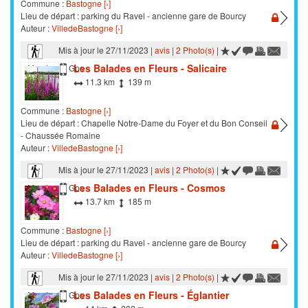
Commune :
Bastogne [›]
Lieu de départ : parking du Ravel - ancienne gare de Bourcy
Auteur :
VilledeBastogne [›]
Mis à jour le 27/11/2023 |
avis
|
2 Photo(s)
|
Les Balades en Fleurs - Salicaire
Marche
Gps
11.3 km
139 m
Commune :
Bastogne [›]
Lieu de départ : Chapelle Notre-Dame du Foyer et du Bon Conseil
- Chaussée Romaine
Auteur :
VilledeBastogne [›]
Mis à jour le 27/11/2023 |
avis
|
2 Photo(s)
|
Les Balades en Fleurs - Cosmos
Marche
Gps
13.7 km
185 m
Commune :
Bastogne [›]
Lieu de départ : parking du Ravel - ancienne gare de Bourcy
Auteur :
VilledeBastogne [›]
Mis à jour le 27/11/2023 |
avis
|
2 Photo(s)
|
Les Balades en Fleurs - Églantier
Marche
Gps