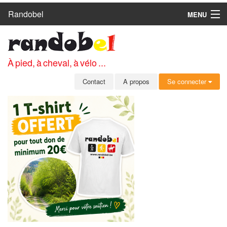
Randobel
MENU
ACCUEIL
CIRCUITS
À pied, à cheval, à vélo ...
CLUBS
Contact
A propos
Se connecter
CONTACT
A PROPOS
MEMBRES
SE CONNECTER
INSCRIPTION GRATUITE
MOT DE PASSE OUBLIÉ