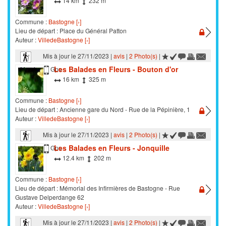
14 km
232 m
Commune :
Bastogne [›]
Lieu de départ : Place du Général Patton
Auteur :
VilledeBastogne [›]
Mis à jour le 27/11/2023 |
avis
|
2 Photo(s)
|
Les Balades en Fleurs - Bouton d'or
Marche
Gps
16 km
325 m
Commune :
Bastogne [›]
Lieu de départ : Ancienne gare du Nord - Rue de la Pépinière, 1
Auteur :
VilledeBastogne [›]
Mis à jour le 27/11/2023 |
avis
|
2 Photo(s)
|
Les Balades en Fleurs - Jonquille
Marche
Gps
12.4 km
202 m
Commune :
Bastogne [›]
Lieu de départ : Mémorial des Infirmières de Bastogne - Rue
Gustave Delperdange 62
Auteur :
VilledeBastogne [›]
Mis à jour le 27/11/2023 |
avis
|
2 Photo(s)
|