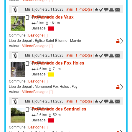
Mis à jour le 25/11/2023 |
avis
|
1 Photo(s)
|
Promenade des Vaux
Marche
Gps
Balisé
8 km
161 m
Balisage :
Commune :
Bastogne [›]
Lieu de départ : Église Saint-Étienne , Marvie
Auteur :
VilledeBastogne [›]
Mis à jour le 25/11/2023 |
avis
|
1 Photo(s)
|
Promenade des Fox Holes
Marche
Gps
Balisé
4.6 km
71 m
Balisage :
Commune :
Bastogne [›]
Lieu de départ : Monument Fox Holes , Foy
Auteur :
VilledeBastogne [›]
Mis à jour le 25/11/2023 |
avis
|
1 Photo(s)
|
Promenade des Sentinelles
Marche
Gps
Balisé
3.6 km
52 m
Balisage :
Commune :
Bastogne [›]