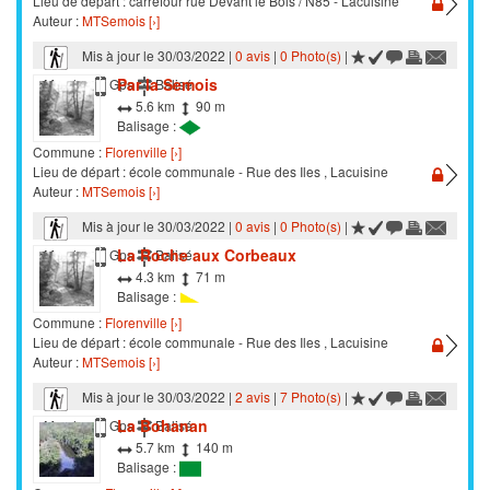
Lieu de départ : carrefour rue Devant le Bois / N85 - Lacuisine
Auteur :
MTSemois [›]
Mis à jour le 30/03/2022 |
0 avis
|
0 Photo(s)
|
Par la Semois
Marche
Gps
Balisé
5.6 km
90 m
Balisage :
Commune :
Florenville [›]
Lieu de départ : école communale - Rue des Iles , Lacuisine
Auteur :
MTSemois [›]
Mis à jour le 30/03/2022 |
0 avis
|
0 Photo(s)
|
La Roche aux Corbeaux
Marche
Gps
Balisé
4.3 km
71 m
Balisage :
Commune :
Florenville [›]
Lieu de départ : école communale - Rue des Iles , Lacuisine
Auteur :
MTSemois [›]
Mis à jour le 30/03/2022 |
2 avis
|
7 Photo(s)
|
La Bohanan
Marche
Gps
Balisé
5.7 km
140 m
Balisage :