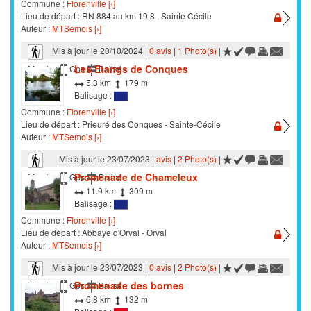
Commune :
Florenville [›]
Lieu de départ : RN 884 au km 19,8 , Sainte Cécile
Auteur :
MTSemois [›]
Mis à jour le 20/10/2024 |
0 avis
|
1 Photo(s)
|
Les Etangs de Conques
Marche
Gps
Balisé
5.3 km
179 m
Balisage :
Commune :
Florenville [›]
Lieu de départ : Prieuré des Conques - Sainte-Cécile
Auteur :
MTSemois [›]
Mis à jour le 23/07/2023 |
avis
|
2 Photo(s)
|
Promenade de Chameleux
Marche
Gps
Balisé
11.9 km
309 m
Balisage :
Commune :
Florenville [›]
Lieu de départ : Abbaye d'Orval - Orval
Auteur :
MTSemois [›]
Mis à jour le 23/07/2023 |
0 avis
|
2 Photo(s)
|
Promenade des bornes
Marche
Gps
Balisé
6.8 km
132 m