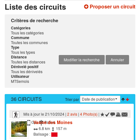
Liste des circuits
Proposer un circuit
Critères de recherche
Catégories
Tous les catégories
Commune
Toutes les communes
Type
Tous les types
Distance
Modifier la recherche
Annuler
Toutes les distances
Dénivelé positif
Tous les dénivelés
Utilisateur
MTSemois
36 CIRCUITS
Trier par
Mis à jour le 21/10/2024 |
2 avis
|
4 Photo(s)
|
Vanne des Moines
Marche
Gps
Balisé
6.8 km
157 m
Balisage :