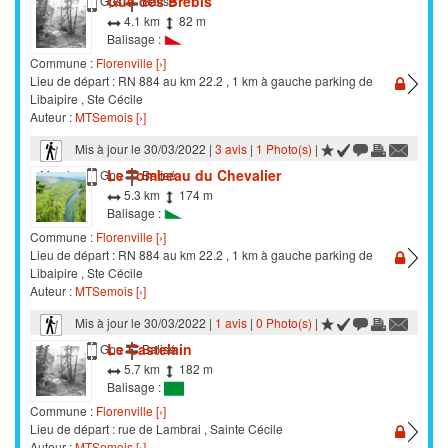
Gué des Brebis
Marche
Gps
Balisé
4.1 km
82 m
Balisage :
Commune :
Florenville [›]
Lieu de départ : RN 884 au km 22.2 , 1 km à gauche parking de
Libaipire , Ste Cécile
Auteur :
MTSemois [›]
Mis à jour le 30/03/2022 |
3 avis
|
1 Photo(s)
|
Le Tombeau du Chevalier
Marche
Gps
Balisé
5.3 km
174 m
Balisage :
Commune :
Florenville [›]
Lieu de départ : RN 884 au km 22.2 , 1 km à gauche parking de
Libaipire , Ste Cécile
Auteur :
MTSemois [›]
Mis à jour le 30/03/2022 |
1 avis
|
0 Photo(s)
|
Le Castelain
Marche
Gps
Balisé
5.7 km
182 m
Balisage :
Commune :
Florenville [›]
Lieu de départ : rue de Lambrai , Sainte Cécile
Auteur :
MTSemois [›]