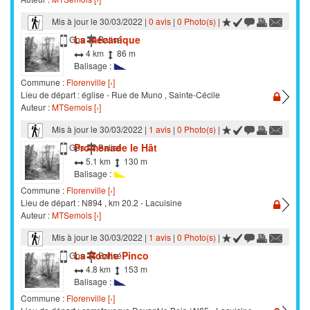
Mis à jour le 30/03/2022 |
0 avis
|
0 Photo(s)
|
La mécanique
Marche
Gps
Balisé
4 km
86 m
Balisage :
Commune :
Florenville [›]
Lieu de départ : église - Rue de Muno , Sainte-Cécile
Auteur :
MTSemois [›]
Mis à jour le 30/03/2022 |
1 avis
|
0 Photo(s)
|
Promenade le Hât
Marche
Gps
Balisé
5.1 km
130 m
Balisage :
Commune :
Florenville [›]
Lieu de départ : N894 , km 20.2 - Lacuisine
Auteur :
MTSemois [›]
Mis à jour le 30/03/2022 |
1 avis
|
0 Photo(s)
|
La Roche Pinco
Marche
Gps
Balisé
4.8 km
153 m
Balisage :
Commune :
Florenville [›]