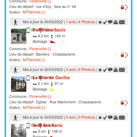
Commune :
Florenville [›]
Lieu de départ : rue d'Azy , face au n° 44
Auteur :
MTSemois [›]
Mis à jour le 30/03/2022 |
1 avis
|
4 Photo(s)
|
Fond des Saulx
Marche
Gps
Balisé
9.2 km
160 m
Balisage :
Commune :
Florenville [›]
Lieu de départ : Barrière - Chassepierre
Auteur :
MTSemois [›]
Mis à jour le 30/03/2022 |
3 avis
|
9 Photo(s)
|
Le tour de Daviha
Marche
Gps
Balisé
5.1 km
67 m
Balisage :
Commune :
Florenville [›]
Lieu de départ : Eglise - Rue Warlomont - Chassepierre
Auteur :
MTSemois [›]
Mis à jour le 30/03/2022 |
0 avis
|
0 Photo(s)
|
Voie des Sarts
Marche
Gps
Balisé
3 km
106 m
Balisage :