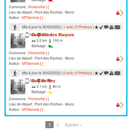
Commune :
Florenville [›]
Lieu de départ : Pont des Roches - Muno
Auteur :
MTSemois [›]
Mis à jour le 30/03/2022 |
1 avis
|
0 Photo(s)
|
Goutelle des Maques
Marche
Gps
Balisé
5.5 km
155 m
Balisage :
Commune :
Florenville [›]
Lieu de départ : Pont des Roches - Muno
Auteur :
MTSemois [›]
Mis à jour le 30/03/2022 |
0 avis
|
0 Photo(s)
|
Gué du Roy
Marche
Gps
Balisé
3.1 km
80 m
Balisage :
Commune :
Florenville [›]
Lieu de départ : Pont des Roches - Muno
Auteur :
MTSemois [›]
1
2
Suivant »