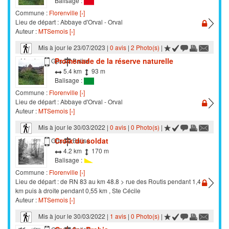
Balisage :
Commune :
Florenville [›]
Lieu de départ : Abbaye d'Orval - Orval
Auteur :
MTSemois [›]
Mis à jour le 23/07/2023 |
0 avis
|
2 Photo(s)
|
Promenade de la réserve naturelle
Marche
Gps
Balisé
5.4 km
93 m
Balisage :
Commune :
Florenville [›]
Lieu de départ : Abbaye d'Orval - Orval
Auteur :
MTSemois [›]
Mis à jour le 30/03/2022 |
0 avis
|
0 Photo(s)
|
Croix du soldat
Marche
Gps
Balisé
4.2 km
170 m
Balisage :
Commune :
Florenville [›]
Lieu de départ : de RN 83 au km 48.8 > rue des Routis pendant 1,4
km puis à droite pendant 0,55 km , Ste Cécile
Auteur :
MTSemois [›]
Mis à jour le 30/03/2022 |
1 avis
|
0 Photo(s)
|