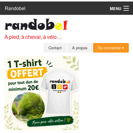
Randobel
MENU
ACCUEIL
CIRCUITS
À pied, à cheval, à vélo ...
CLUBS
Contact
A propos
Se connecter
CONTACT
A PROPOS
MEMBRES
SE CONNECTER
INSCRIPTION GRATUITE
MOT DE PASSE OUBLIÉ