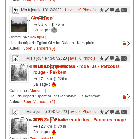
Mis à jour le 13/12/2020 |
1 avis
|
19 Photo(s)
|
Artiesten
Marche
Gps
Balisé
9.3 km
75 m
Balisage :
Commune :
Koksijde [›]
Lieu de départ : Eglise OLV ter-Duinen - Kerk-plein
Auteur :
Sport Vlanderen [›]
Mis à jour le 13/07/2020 |
avis
|
0 Photo(s)
|
MTB Kortrijk-Menen • rode lus - Parcours
VTT
Gps
Balisé
Roadbook
rouge - Rekkem
47.1 km
229 m
Balisage :
Commune :
Menen [›]
Lieu de départ : Sporthal Ter Steenlandt - Lauwestraat
Auteur :
Sport Vlanderen [›]
Mis à jour le 01/07/2020 |
avis
|
0 Photo(s)
|
MTB Zonnebeke • rode lus - Parcours rouge
VTT
Gps
Balisé
Roadbook
12.7 km
73 m
Balisage :
Commune :
Zonnebeke [›]