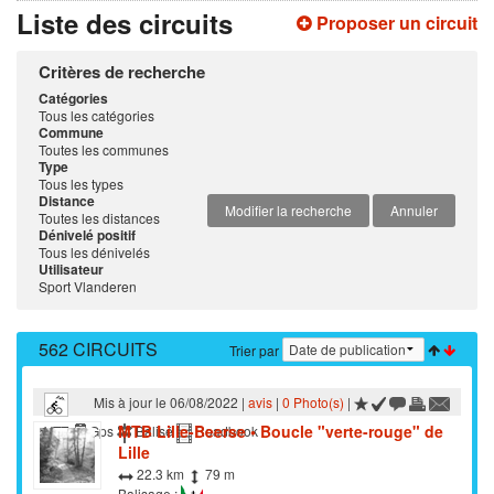
Liste des circuits
Proposer un circuit
Critères de recherche
Catégories
Tous les catégories
Commune
Toutes les communes
Type
Tous les types
Distance
Modifier la recherche
Annuler
Toutes les distances
Dénivelé positif
Tous les dénivelés
Utilisateur
Sport Vlanderen
562 CIRCUITS
Trier par
Mis à jour le 06/08/2022 |
avis
|
0 Photo(s)
|
MTB Lille-Beerse • Boucle "verte-rouge" de
VTT
Gps
Balisé
Roadbook
Lille
22.3 km
79 m
Balisage :