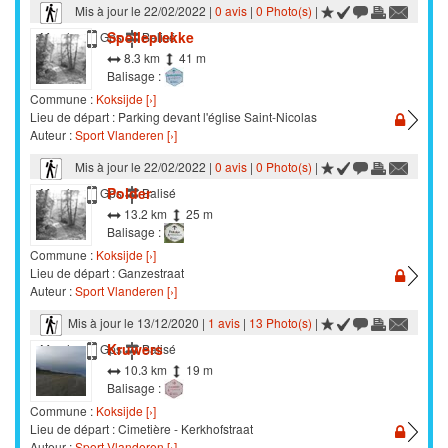
Mis à jour le 22/02/2022 |
0 avis
|
0 Photo(s)
|
Spelleplekke
Marche
Gps
Balisé
8.3 km
41 m
Balisage :
Commune :
Koksijde [›]
Lieu de départ : Parking devant l'église Saint-Nicolas
Auteur :
Sport Vlanderen [›]
Mis à jour le 22/02/2022 |
0 avis
|
0 Photo(s)
|
Polder
Marche
Gps
Balisé
13.2 km
25 m
Balisage :
Commune :
Koksijde [›]
Lieu de départ : Ganzestraat
Auteur :
Sport Vlanderen [›]
Mis à jour le 13/12/2020 |
1 avis
|
13 Photo(s)
|
Kruwers
Marche
Gps
Balisé
10.3 km
19 m
Balisage :
Commune :
Koksijde [›]
Lieu de départ : Cimetière - Kerkhofstraat
Auteur :
Sport Vlanderen [›]