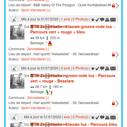
Lieu de départ : B&B Valley Of The Polygon - Oude Kortrijkstraat 96
Auteur :
Sport Vlanderen [›]
Mis à jour le 01/07/2020 |
1 avis
|
0 Photo(s)
|
MTB Zonnebeke • blauwe-groene-rode lus -
VTT
Gps
Balisé
Roadbook
Parcours vert + rouge + bleu
39 km
233 m
Balisage :
Commune :
Zonnebeke [›]
Lieu de départ : Hall sportif ‘Hekseketel’ - 36, Geluwestraat
Auteur :
Sport Vlanderen [›]
Mis à jour le 01/07/2020 |
0 avis
|
0 Photo(s)
|
MTB Zonnebeke • groen-rode lus - Parcours
VTT
Gps
Balisé
Roadbook
vert + rouge - Beselare
28.7 km
180 m
Balisage :
Commune :
Zonnebeke [›]
Lieu de départ : Hall sportif ‘Hekseketel’ - 36, Geluwestraat
Auteur :
Sport Vlanderen [›]
Mis à jour le 01/07/2020 |
avis
|
0 Photo(s)
|
MTB Zonnebeke • blauwe lus - Parcours bleu
VTT
Gps
Balisé
Roadbook