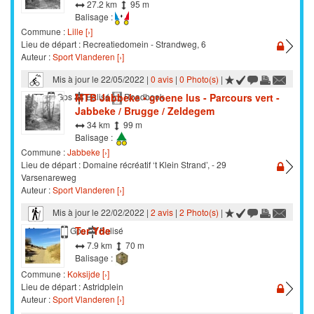
27.2 km
95 m
Balisage :
Commune :
Lille [›]
Lieu de départ : Recreatiedomein - Strandweg, 6
Auteur :
Sport Vlanderen [›]
Mis à jour le 22/05/2022 |
0 avis
|
0 Photo(s)
|
MTB Jabbeke • groene lus - Parcours vert -
VTT
Gps
Balisé
Roadbook
Jabbeke / Brugge / Zeldegem
34 km
99 m
Balisage :
Commune :
Jabbeke [›]
Lieu de départ : Domaine récréatif ‘t Klein Strand’, - 29
Varsenareweg
Auteur :
Sport Vlanderen [›]
Mis à jour le 22/02/2022 |
2 avis
|
2 Photo(s)
|
Ter Yde
Marche
Gps
Balisé
7.9 km
70 m
Balisage :
Commune :
Koksijde [›]
Lieu de départ : Astridplein
Auteur :
Sport Vlanderen [›]