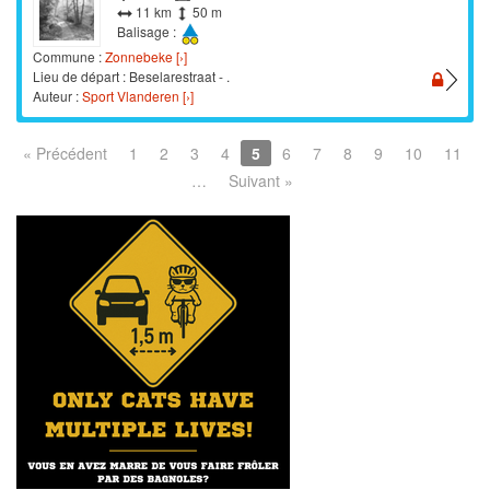
11 km
50 m
Balisage :
Commune :
Zonnebeke [›]
Lieu de départ : Beselarestraat - .
Auteur :
Sport Vlanderen [›]
« Précédent
1
2
3
4
5
6
7
8
9
10
11
…
Suivant »