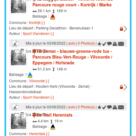
Parcours rouge court - Kortrijk / Marke
26.1 km
169 m
Balisage :
Commune :
Kortrijk [›]
Lieu de départ : Parking Decathlon - Beneluxlaan 1
Auteur :
Sport Vlanderen [›]
Mis à jour le 03/06/2022 |
avis
|
0 Photo(s)
|
MTB Zemst • blauwe-groene-rode lus -
VTT
Gps
Balisé
Parcours Bleu-Vert-Rouge - Vilvoorde /
Eppegem / Hofstade
51.2 km
148 m
Balisage :
Commune :
Vilvoorde [›]
Lieu de départ : Houtem Kerk (Vilvoorde - Zemst) -
Haesendonckstraat
Auteur :
Sport Vlanderen [›]
Mis à jour le 03/06/2022 |
avis
|
0 Photo(s)
|
Bike Trail Herentals
VTT
Gps
Balisé
4.4 km
19 m
Balisage :
Commune :
Herentals [›]