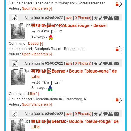
Lieu de départ : Bloso-centrum ''Netepark'' - Vorselaarsebaan
Auteur :
Sport Vlanderen [›]
Mis à jour le 03/06/2022 |
avis
|
0 Photo(s)
|
MTB Dessel - Parcours rouge - Dessel
VTT
Gps
Balisé
Roadbook
19.4 km
55 m
Balisage :
Commune :
Dessel [›]
Lieu de départ : Sportpark Brasel - Bergenstraat
Auteur :
Sport Vlanderen [›]
Mis à jour le 03/06/2022 |
avis
|
0 Photo(s)
|
MTB Lille-Beerse • Boucle "bleue-verte" de
VTT
Gps
Balisé
Roadbook
Lille
26.7 km
82 m
Balisage :
Commune :
Lille [›]
Lieu de départ : Recreatiedomein - Strandweg, 6
Auteur :
Sport Vlanderen [›]
Mis à jour le 03/06/2022 |
avis
|
0 Photo(s)
|
MTB Lille-Beerse • Boucle "bleue-rouge" de
VTT
Gps
Balisé
Roadbook
Lille