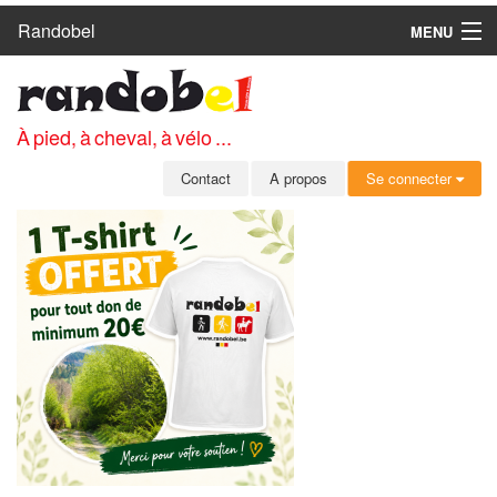
Randobel
MENU
ACCUEIL
CIRCUITS
À pied, à cheval, à vélo ...
CLUBS
Contact
A propos
Se connecter
CONTACT
A PROPOS
MEMBRES
SE CONNECTER
INSCRIPTION GRATUITE
MOT DE PASSE OUBLIÉ