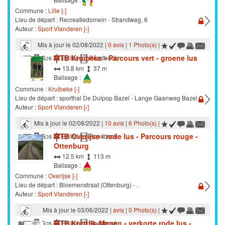
Commune :
Lille [›]
Lieu de départ : Recreatiedomein - Strandweg, 6
Auteur :
Sport Vlanderen [›]
Mis à jour le 02/08/2022 |
0 avis
|
1 Photo(s)
|
MTB Kruibeke • Parcours vert - groene lus
VTT
Gps
Balisé
Roadbook
13.8 km
37 m
Balisage :
Commune :
Kruibeke [›]
Lieu de départ : sporthal De Dulpop Bazel - Lange Gaanweg Bazel
Auteur :
Sport Vlanderen [›]
Mis à jour le 02/08/2022 |
10 avis
|
6 Photo(s)
|
MTB Overijse • rode lus - Parcours rouge -
VTT
Gps
Balisé
Roadbook
Ottenburg
12.5 km
113 m
Balisage :
Commune :
Overijse [›]
Lieu de départ : Bloemenstraat (Ottenburg) - .
Auteur :
Sport Vlanderen [›]
Mis à jour le 03/06/2022 |
avis
|
0 Photo(s)
|
MTB Kortrijk-Menen • verkorte rode lus -
VTT
Gps
Balisé
Roadbook