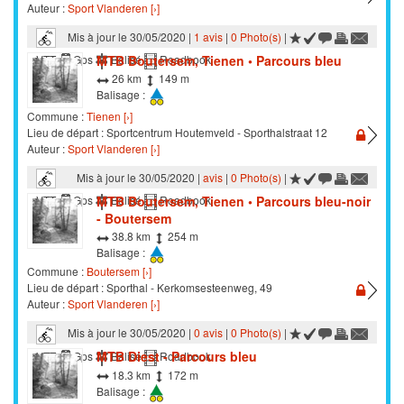
Auteur :
Sport Vlanderen [›]
Mis à jour le 30/05/2020 |
1 avis
|
0 Photo(s)
|
MTB Boutersem, Tienen • Parcours bleu
VTT
Gps
Balisé
Roadbook
26 km
149 m
Balisage :
Commune :
Tienen [›]
Lieu de départ : Sportcentrum Houtemveld - Sporthalstraat 12
Auteur :
Sport Vlanderen [›]
Mis à jour le 30/05/2020 |
avis
|
0 Photo(s)
|
MTB Boutersem, Tienen • Parcours bleu-noir
VTT
Gps
Balisé
Roadbook
- Boutersem
38.8 km
254 m
Balisage :
Commune :
Boutersem [›]
Lieu de départ : Sporthal - Kerkomsesteenweg, 49
Auteur :
Sport Vlanderen [›]
Mis à jour le 30/05/2020 |
0 avis
|
0 Photo(s)
|
MTB Diest - Parcours bleu
VTT
Gps
Balisé
Roadbook
18.3 km
172 m
Balisage :