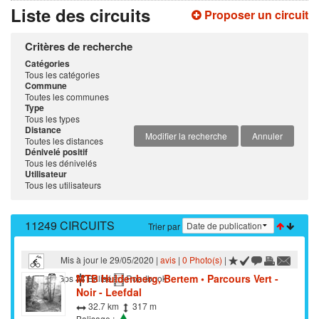
Liste des circuits
Proposer un circuit
Critères de recherche
Catégories
Tous les catégories
Commune
Toutes les communes
Type
Tous les types
Distance
Modifier la recherche
Annuler
Toutes les distances
Dénivelé positif
Tous les dénivelés
Utilisateur
Tous les utilisateurs
11249 CIRCUITS
Trier par
Mis à jour le 29/05/2020 |
avis
|
0 Photo(s)
|
MTB Huldenberg, Bertem • Parcours Vert -
VTT
Gps
Balisé
Roadbook
Noir - Leefdal
32.7 km
317 m
Balisage :