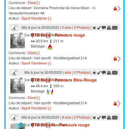
Commune :
Diest [›]
Lieu de départ : Domaine Provincial de Halve Maan - O.
Vanaudenhovelaan 48
Auteur :
Sport Vlanderen [›]
Mis à jour le 30/05/2020 |
0 avis
|
0 Photo(s)
|
MTB Diest - Parcours rouge
VTT
Gps
Balisé
Roadbook
30.9 km
211 m
Balisage :
Commune :
Diest [›]
Lieu de départ : Hall sportif - Kluistbergsstraat 21A
Auteur :
Sport Vlanderen [›]
Mis à jour le 30/05/2020 |
avis
|
0 Photo(s)
|
MTB Diest - Parcours Bleu-Rouge
VTT
Gps
Balisé
Roadbook
48.4 km
350 m
Balisage :
Commune :
Diest [›]
Lieu de départ : Hall sportif - Kluistbergsstraat 21A
Auteur :
Sport Vlanderen [›]
Mis à jour le 30/05/2020 |
9 avis
|
2 Photo(s)
|
MTB Dilbeek - Parcours rouge
VTT
Gps
Balisé
Roadbook