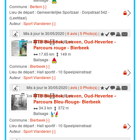
Commune :
Bertem [›]
Lieu de départ : Gemeentelijke Sportzaal - Dorpstraat 542 -
(Leefdaal)
Auteur :
Sport Vlanderen [›]
Mis à jour le 30/05/2020 |
6 avis
|
5 Photo(s)
|
MTB Bierbeek, Leuven, Oud-Heverlee -
VTT
Gps
Balisé
Roadbook
Parcours rouge - Bierbeek
17.65 km
149 m
Balisage :
Commune :
Bierbeek [›]
Lieu de départ : Hall sportif - 10 Speelpleinstraat
Auteur :
Sport Vlanderen [›]
Mis à jour le 30/05/2020 |
avis
|
0 Photo(s)
|
MTB Bierbeek, Leuven, Oud-Heverlee •
VTT
Gps
Balisé
Roadbook
Parcours Bleu-Rouge- Bierbeek
34.3 km
372 m
Balisage :
Commune :
Bierbeek [›]
Lieu de départ : Hall sportif - 10 Speelpleinstraat
Auteur :
Sport Vlanderen [›]