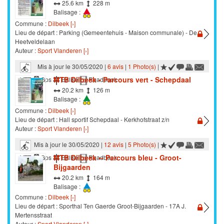
25.6 km
228 m
Balisage :
Commune :
Dilbeek [›]
Lieu de départ : Parking (Gemeentehuis - Maison communale) - De
Heetveldelaan
Auteur :
Sport Vlanderen [›]
Mis à jour le 30/05/2020 |
6 avis
|
1 Photo(s)
|
MTB Dilbeek - Parcours vert - Schepdaal
VTT
Gps
Balisé
Roadbook
20.2 km
126 m
Balisage :
Commune :
Dilbeek [›]
Lieu de départ : Hall sportif Schepdaal - Kerkhofstraat z/n
Auteur :
Sport Vlanderen [›]
Mis à jour le 30/05/2020 |
12 avis
|
5 Photo(s)
|
MTB Dilbeek •- Parcours bleu - Groot-
VTT
Gps
Balisé
Roadbook
Bijgaarden
20.2 km
164 m
Balisage :
Commune :
Dilbeek [›]
Lieu de départ : Sporthal Ten Gaerde Groot-Bijgaarden - 17A J.
Mertensstraat
Auteur :
Sport Vlanderen [›]