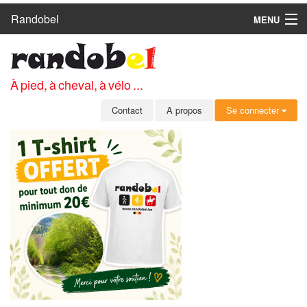
Randobel
MENU
ACCUEIL
CIRCUITS
À pied, à cheval, à vélo ...
CLUBS
Contact
A propos
Se connecter
CONTACT
A PROPOS
MEMBRES
SE CONNECTER
INSCRIPTION GRATUITE
MOT DE PASSE OUBLIÉ