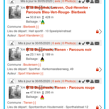
Mis à jour le 30/05/2020 |
avis
|
0 Photo(s)
|
MTB Bierbeek, Leuven, Oud-Heverlee •
VTT
Gps
Balisé
Roadbook
Parcours Bleu-Vert-Rouge- Bierbeek
50.8 km
428 m
Balisage :
Commune :
Bierbeek [›]
Lieu de départ : Hall sportif - 10 Speelpleinstraat
Auteur :
Sport Vlanderen [›]
Mis à jour le 30/05/2020 |
0 avis
|
0 Photo(s)
|
MTB Boutersem, Tienen • Parcours noir
VTT
Gps
Balisé
Roadbook
23.1 km
189 m
Balisage :
Commune :
Boutersem [›]
Lieu de départ : Sporthal - Kerkomsesteenweg, 49
Auteur :
Sport Vlanderen [›]
Mis à jour le 30/05/2020 |
0 avis
|
0 Photo(s)
|
MTB Boutersem, Tienen • Parcours rouge
VTT
Gps
Balisé
Roadbook
47.6 km
295 m
Balisage :
Commune :
Tienen [›]
Lieu de départ : Sportcentrum Houtemveld - Sporthalstraat 12