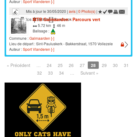
Auteur :
Sport Vlanderen [›]
Mis à jour le 30/05/2020 |
avis
|
0 Photo(s)
|
MTB Galmaarden - Parcours vert
VTT
Gps
Balisé
Roadbook
5.72 km
46 m
Balisage :
Commune :
Galmaarden [›]
Lieu de départ : Sint-Pauluskerk - Bakkerstraat, 1570 Vollezele
Auteur :
Sport Vlanderen [›]
« Précédent
…
24
25
26
27
28
29
30
31
32
33
34
…
Suivant »