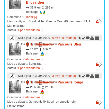
Bijgaarden
39.9 km
299 m
Balisage :
Commune :
Dilbeek [›]
Lieu de départ : Sporthal Ten Gaerde Groot-Bijgaarden - 17A J.
Mertensstraat
Auteur :
Sport Vlanderen [›]
Mis à jour le 30/05/2020 |
0 avis
|
0 Photo(s)
|
MTB Galmaarden - Parcours Bleu
VTT
Gps
Balisé
Roadbook
11 km
106 m
Balisage :
Commune :
Galmaarden [›]
Lieu de départ : Bergstraat - .
Auteur :
Sport Vlanderen [›]
Mis à jour le 30/05/2020 |
3 avis
|
0 Photo(s)
|
MTB Galmaarden - Parcours rouge
VTT
Gps
Balisé
Roadbook
29.6 km
215 m
Balisage :
Commune :
Galmaarden [›]
Lieu de départ : Gemeentelijk Sport- en speelterrein, -
Stationsstraat