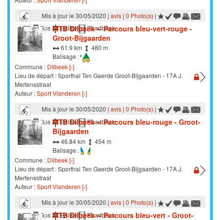
Mis à jour le 30/05/2020 |
avis
|
0 Photo(s)
|
MTB Dilbeek •- Parcours bleu-vert-rouge -
VTT
Gps
Balisé
Roadbook
Groot-Bijgaarden
61.9 km
480 m
Balisage :
Commune :
Dilbeek [›]
Lieu de départ : Sporthal Ten Gaerde Groot-Bijgaarden - 17A J.
Mertensstraat
Auteur :
Sport Vlanderen [›]
Mis à jour le 30/05/2020 |
avis
|
0 Photo(s)
|
MTB Dilbeek •- Parcours bleu-rouge - Groot-
VTT
Gps
Balisé
Roadbook
Bijgaarden
46.84 km
454 m
Balisage :
Commune :
Dilbeek [›]
Lieu de départ : Sporthal Ten Gaerde Groot-Bijgaarden - 17A J.
Mertensstraat
Auteur :
Sport Vlanderen [›]
Mis à jour le 30/05/2020 |
avis
|
0 Photo(s)
|
MTB Dilbeek •- Parcours bleu-vert - Groot-
VTT
Gps
Balisé
Roadbook