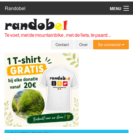
Randobel
MENU
HOME
ROUTES
Te voet, met de mountainbike , met de fiets, te paard...
CLUBS
Contact
Over
Se connecter
CONTACT
OVER
LEDEN
ZICH AANMELDEN
GRATIS REGISTRATIE
WACHTWOORD VERGETEN