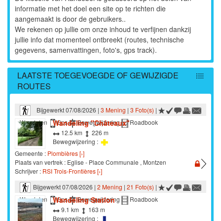
Aujourd'hui le mercure allait grimper , et pas en bourse !
informatie met het doel een site op te richten die
Alors , où...
[›]
aangemaakt is door de gebruikers..
La Reid - Le Chafour - 01/08/2026
We rekenen op jullie om onze inhoud te verfijnen dankzij
Circuit parcouru en grande partie au cours d'un plus large
jullie info dat momenteel ontbreekt (routes, technische
tour , soit de...
[›]
gegevens, samenvattingen, foto's, gps track).
NG 20 - Nassogne - Promenade du Vieux Bon Dieu -
31/07/2026
LAATSTE TOEGEVOEGDE OF GEWIJZIGDE
ROUTES
Sans avis général car nous n'avons fait qu'une petite partie
de la...
[›]
Bijgewerkt 07/08/2026 |
3 Mening
|
3 Foto(s)
|
NG 17 - Nassogne - Promenade Saint-Léonard - 31/07/2026
Wandeling "Châteaux"
Wandelen
Gps
Bewegwijzering
Roadbook
On apprécie beaucoup la campagne à la sortie de Nassogne
en début de...
[›]
12.5 km
226 m
Bewegwijzering :
NG 14 - Masbourg - Promenade de Nauchène - 31/07/2026
Gemeente :
Plombières [›]
En voilà une bien belle balade !!!
Plaats van vertrek : Eglise - Place Communale , Montzen
Il y a 2 cabanons pour une...
[›]
Schrijver :
RSI Trois-Frontières [›]
Bijgewerkt 07/08/2026 |
2 Mening
|
21 Foto(s)
|
Moulin du Broukay - Boucle verte - 30/07/2026
De retour avec de jeunes enfants sur cette facile balade .
Wandeling Station
Wandelen
Gps
Bewegwijzering
Roadbook
Les animaux...
[›]
9.1 km
163 m
Bewegwijzering :