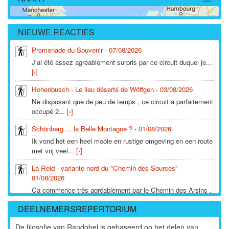
11246
NIEUWE REACTIES
Promenade du Souvenir - 07/08/2026
J'ai été assez agréablement surpris par ce circuit duquel je...
[›]
Hohenbusch - Le lieu déserté de Wöffgen - 03/08/2026
Ne disposant que de peu de temps , ce circuit a parfaitement
occupé 2...
[›]
Schönberg ... la Belle Montagne ? - 01/08/2026
Ik vond het een heel mooie en rustige omgeving en een route
met vrij veel...
[›]
La Reid - variante nord du "Chemin des Sources" -
01/08/2026
Ça commence très agréablement par le Chemin des Arsins ,
mais le...
[›]
DEELNEMERSREPERTORIUM
Solwaster ; balade entre Hoëgne et Statte - 01/08/2026
De filosofie van Randobel is gebaseerd op het delen van