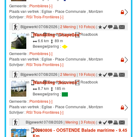
Gemeente :
Plombières [›]
Plaats van vertrek : Eglise - Place Communale , Montzen
Schrijver :
RSI Trois-Frontières [›]
Bijgewerkt 07/08/2026 |
2 Mening
|
10 Foto(s)
|
Wandeling "Chapelles"
Wandelen
Gps
Bewegwijzering
Roadbook
6.6 km
89 m
Bewegwijzering :
Gemeente :
Plombières [›]
Plaats van vertrek : Eglise - Place Communale , Montzen
Schrijver :
RSI Trois-Frontières [›]
Bijgewerkt 07/08/2026 |
2 Mening
|
19 Foto(s)
|
Wandeling "Souvenir"
Wandelen
Gps
Bewegwijzering
Roadbook
8.7 km
185 m
Bewegwijzering :
Gemeente :
Plombières [›]
Plaats van vertrek : Eglise - Place Communale , Montzen
Schrijver :
RSI Trois-Frontières [›]
Bijgewerkt 07/08/2026 |
Mening
|
3 Foto(s)
|
20260806 - OOSTENDE Balade maritime - 9.45
Wandelen
Gps
Km