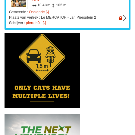
10.4 km
105 m
Gemeente :
Oostende [›]
Plaats van vertrek : Le MERCATOR - Jan Piersplein 2
Schrijver :
pierreh01 [›]