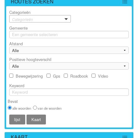
ROUTES ZOEKEN
Categorieën
Categorieën
Gemeente
Afstand
Positieve hoogteverschil
Bewegwijzering
Gps
Roadbook
Video
Keyword
Bevat
alle woorden
van de woorden
KAART